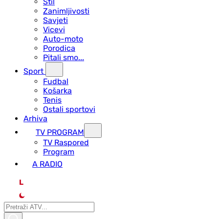
Stil
Zanimljivosti
Savjeti
Vicevi
Auto-moto
Porodica
Pitali smo...
Sport
Fudbal
Košarka
Tenis
Ostali sportovi
Arhiva
TV PROGRAM
ТV Raspored
Program
A RADIO
L