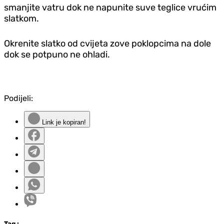
smanjite vatru dok ne napunite suve teglice vrućim
slatkom.
Okrenite slatko od cvijeta zove poklopcima na dole
dok se potpuno ne ohladi.
Podijeli:
Link je kopiran!
Tag
: