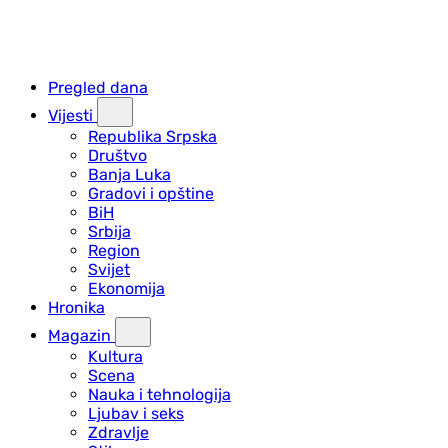
Pregled dana
Vijesti
Republika Srpska
Društvo
Banja Luka
Gradovi i opštine
BiH
Srbija
Region
Svijet
Ekonomija
Hronika
Magazin
Kultura
Scena
Nauka i tehnologija
Ljubav i seks
Zdravlje