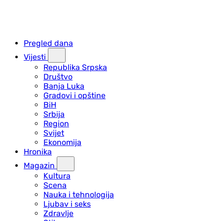
Pregled dana
Vijesti
Republika Srpska
Društvo
Banja Luka
Gradovi i opštine
BiH
Srbija
Region
Svijet
Ekonomija
Hronika
Magazin
Kultura
Scena
Nauka i tehnologija
Ljubav i seks
Zdravlje