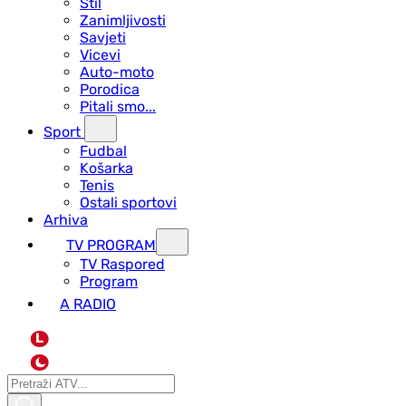
Stil
Zanimljivosti
Savjeti
Vicevi
Auto-moto
Porodica
Pitali smo...
Sport
Fudbal
Košarka
Tenis
Ostali sportovi
Arhiva
TV PROGRAM
ТV Raspored
Program
A RADIO
L