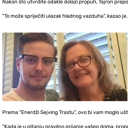
Nakon što utvrdite odakle dolazi propuh, Tajron prepor
"To može spriječiti ulazak hladnog vazduha", kazao je.
Prema "Enerdži Sejving Trastu", ovo bi vam moglo ušte
"Kada je u pitanju pravilno grijanje vašeg doma, pr