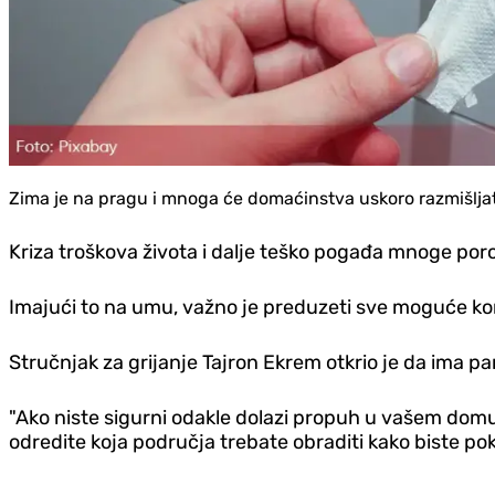
Zima je na pragu i mnoga će domaćinstva uskoro razmišljati ho
Kriza troškova života i dalje teško pogađa mnoge por
Imajući to na umu, važno je preduzeti sve moguće korak
Stručnjak za grijanje Tajron Ekrem otkrio je da ima p
"Ako niste sigurni odakle dolazi propuh u vašem domu, 
odredite koja područja trebate obraditi kako biste pok