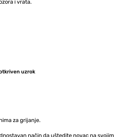
zora i vrata.
otkriven uzrok
nima za grijanje.
jednostavan način da uštedite novac na svojim