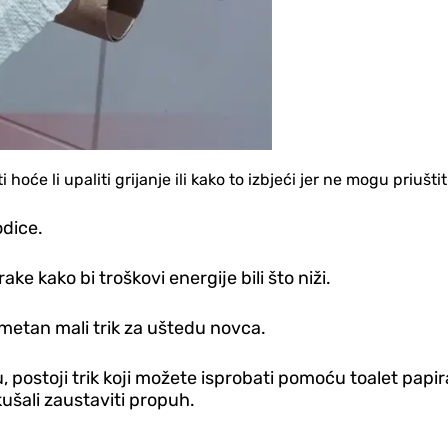
će li upaliti grijanje ili kako to izbjeći jer ne mogu priuštiti
odice.
e kako bi troškovi energije bili što niži.
ametan mali trik za uštedu novca.
postoji trik koji možete isprobati pomoću toalet papira
ušali zaustaviti propuh.