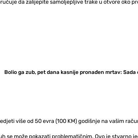
učuje da zalijepite samoljepljive trake u otvore oko pro
Bolio ga zub, pet dana kasnije pronađen mrtav: Sada 
djeti više od 50 evra (100 KM) godišnje na vašim raču
opuh se može pokazati problematičnim. Ovo je stvarno 