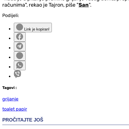
računima", rekao je Tajron, piše "
San
".
Podijeli:
Link je kopiran!
Tag
ovi
:
grijanje
toalet papir