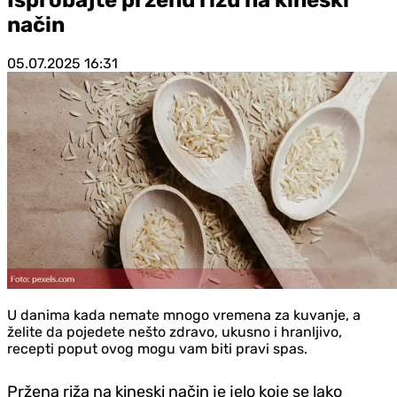
način
05.07.2025
16:31
​U danima kada nemate mnogo vremena za kuvanje, a
želite da pojedete nešto zdravo, ukusno i hranljivo,
recepti poput ovog mogu vam biti pravi spas.
Pržena riža na kineski način je jelo koje se lako