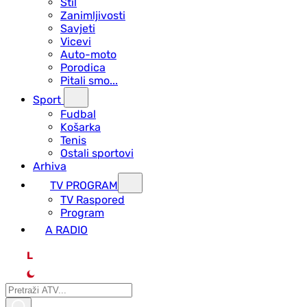
Stil
Zanimljivosti
Savjeti
Vicevi
Auto-moto
Porodica
Pitali smo...
Sport
Fudbal
Košarka
Tenis
Ostali sportovi
Arhiva
TV PROGRAM
ТV Raspored
Program
A RADIO
L