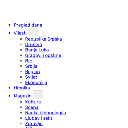
Pregled dana
Vijesti
Republika Srpska
Društvo
Banja Luka
Gradovi i opštine
BiH
Srbija
Region
Svijet
Ekonomija
Hronika
Magazin
Kultura
Scena
Nauka i tehnologija
Ljubav i seks
Zdravlje