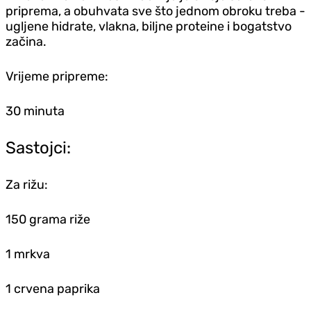
priprema, a obuhvata sve što jednom obroku treba -
ugljene hidrate, vlakna, biljne proteine i bogatstvo
začina.
Vrijeme pripreme:
30 minuta
Sastojci:
Za rižu:
150 grama riže
1 mrkva
1 crvena paprika