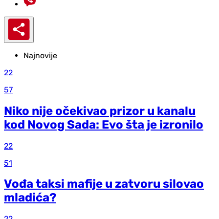
Najnovije
22
57
Niko nije očekivao prizor u kanalu
kod Novog Sada: Evo šta je izronilo
22
51
Vođa taksi mafije u zatvoru silovao
mladića?
22