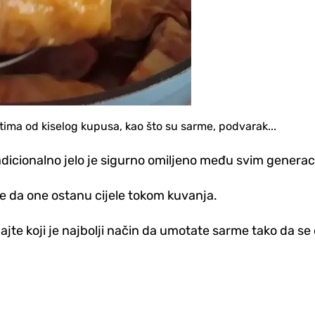
etima od kiselog kupusa, kao što su sarme, podvarak...
tradicionalno jelo je sigurno omiljeno među svim genera
le da one ostanu cijele tokom kuvanja.
najte koji je najbolji način da umotate sarme tako da s