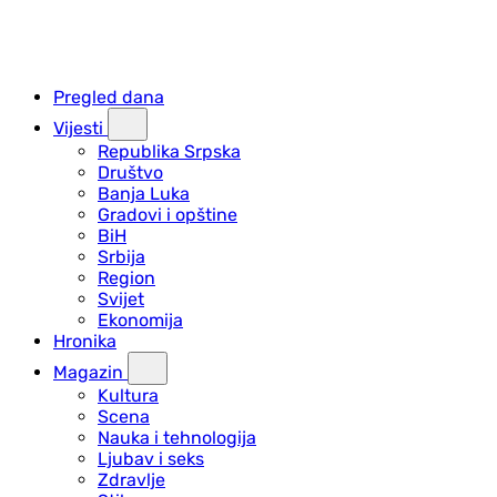
Pregled dana
Vijesti
Republika Srpska
Društvo
Banja Luka
Gradovi i opštine
BiH
Srbija
Region
Svijet
Ekonomija
Hronika
Magazin
Kultura
Scena
Nauka i tehnologija
Ljubav i seks
Zdravlje