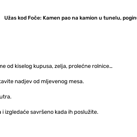
Užas kod Foče: Kamen pao na kamion u tunelu, pogi
me od kiselog kupusa, zelja, prolećne rolnice…
u stavite nadjev od mljevenog mesa.
utra.
i izgledaće savršeno kada ih poslužite.