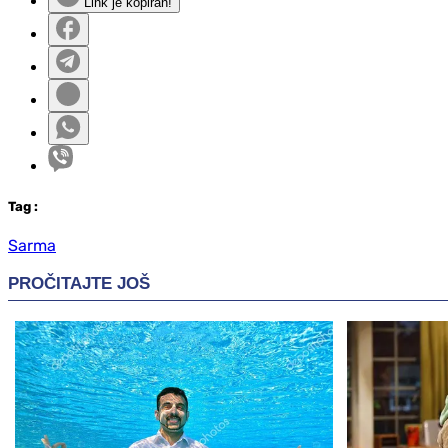
Link je kopiran!
Tag
:
Sarma