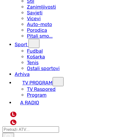
Stil
Zanimljivosti
Savjeti
Vicevi
Auto-moto
Porodica
Pitali smo...
Sport
Fudbal
Košarka
Tenis
Ostali sportovi
Arhiva
TV PROGRAM
ТV Raspored
Program
A RADIO
L