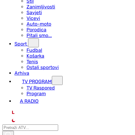
Stil
Zanimljivosti
Savjeti
Vicevi
Auto-moto
Porodica
Pitali smo...
Sport
Fudbal
Košarka
Tenis
Ostali sportovi
Arhiva
TV PROGRAM
ТV Raspored
Program
A RADIO
L