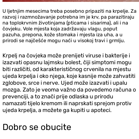
U ljetnjim mesecima treba posebno pripaziti na krpelje. Za
razvoj i razmnožavanje potrebna im je krv, pa parazitiraju
na toplokrvnim životinjama (pticama i sisarima), ali i na
čovjeku. Vole mjesta koja zadržavaju vlagu, poput
pazuha, prepona, kože stomaka i mjesta iza uha, a u
prirodi se najčešće mogu naći u visokoj travi i grmlju.
Krpelj na čovjeka može prenijeti viruse i bakterije i
izazvati opasnu lajmsku bolest, čiji simptomi mogu
biti različiti, od karakterističnog crvenila na mjestu
ujeda krpelja i oko njega, koje kasnije može zahvatiti
zglobove, srce i nerve. Ujed može izazvati i upalu
mozga. Zato je veoma važno da povedemo računa o
prevenciji, a to znači prije odlaska u prirodu
namazati tijelo kremom ili naprskati sprejom protiv
ujeda krpelja, a možete ga kupiti u apoteci.
Dobro se obucite