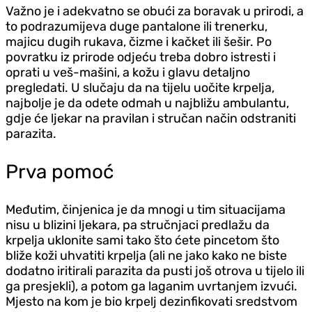
Važno je i adekvatno se obući za boravak u prirodi, a
to podrazumijeva duge pantalone ili trenerku,
majicu dugih rukava, čizme i kačket ili šešir. Po
povratku iz prirode odjeću treba dobro istresti i
oprati u veš-mašini, a kožu i glavu detaljno
pregledati. U slučaju da na tijelu uočite krpelja,
najbolje je da odete odmah u najbližu ambulantu,
gdje će ljekar na pravilan i stručan način odstraniti
parazita.
Prva pomoć
Međutim, činjenica je da mnogi u tim situacijama
nisu u blizini ljekara, pa stručnjaci predlažu da
krpelja uklonite sami tako što ćete pincetom što
bliže koži uhvatiti krpelja (ali ne jako kako ne biste
dodatno iritirali parazita da pusti još otrova u tijelo ili
ga presjekli), a potom ga laganim uvrtanjem izvući.
Mjesto na kom je bio krpelj dezinfikovati sredstvom