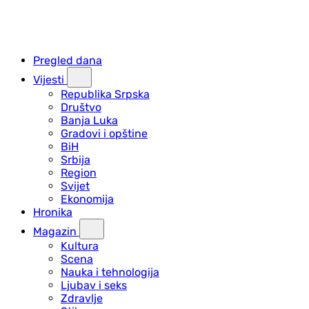
Pregled dana
Vijesti
Republika Srpska
Društvo
Banja Luka
Gradovi i opštine
BiH
Srbija
Region
Svijet
Ekonomija
Hronika
Magazin
Kultura
Scena
Nauka i tehnologija
Ljubav i seks
Zdravlje