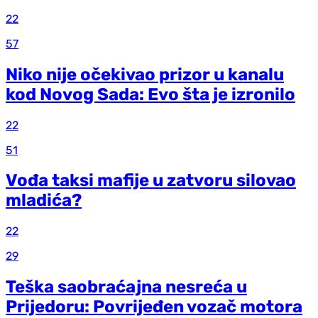
22
57
Niko nije očekivao prizor u kanalu
kod Novog Sada: Evo šta je izronilo
22
51
Vođa taksi mafije u zatvoru silovao
mladića?
22
29
Teška saobraćajna nesreća u
Prijedoru: Povrijeđen vozač motora