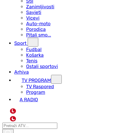
Stil
Zanimljivosti
Savjeti
Vicevi
Auto-moto
Porodica
Pitali smo...
Sport
Fudbal
Košarka
Tenis
Ostali sportovi
Arhiva
TV PROGRAM
ТV Raspored
Program
A RADIO
L