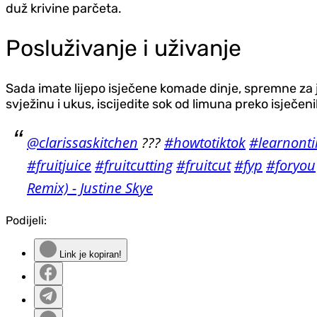
duž krivine parčeta.
Posluživanje i uživanje
Sada imate lijepo isječene komade dinje, spremne za 
svježinu i ukus, iscijedite sok od limuna preko isječen
@clarissaskitchen
???
#howtotiktok
#learnonti
#fruitjuice
#fruitcutting
#fruitcut
#fyp
#foryou
Remix) - Justine Skye
Podijeli:
Link je kopiran!