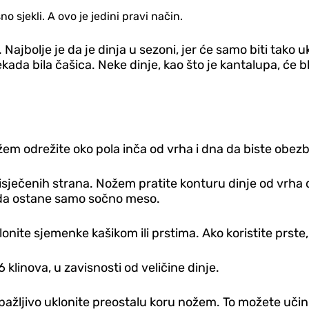
o sjekli. A ovo je jedini pravi način.
Najbolje je da je dinja u sezoni, jer će samo biti tako 
ekada bila čašica. Neke dinje, kao što je kantalupa, će
žem odrežite oko pola inča od vrha i dna da biste obezbi
 isječenih strana. Nožem pratite konturu dinje od vrha
ko da ostane samo sočno meso.
klonite sjemenke kašikom ili prstima. Ako koristite prst
6 klinova, u zavisnosti od veličine dinje.
pažljivo uklonite preostalu koru nožem. To možete učinit