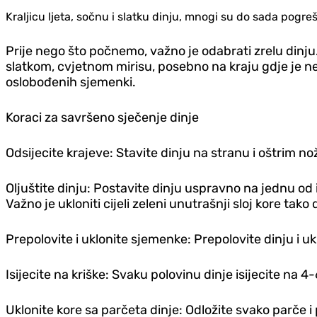
Kraljicu ljeta, sočnu i slatku dinju, mnogi su do sada pogrešn
Prije nego što počnemo, važno je odabrati zrelu dinju. 
slatkom, cvjetnom mirisu, posebno na kraju gd‌je je n
oslobođenih sjemenki.
Koraci za savršeno sječenje dinje
Odsijecite krajeve: Stavite dinju na stranu i oštrim no
Oljuštite dinju: Postavite dinju uspravno na jednu od
Važno je ukloniti cijeli zeleni unutrašnji sloj kore ta
Prepolovite i uklonite sjemenke: Prepolovite dinju i u
Isijecite na kriške: Svaku polovinu dinje isijecite na 4-
Uklonite kore sa parčeta dinje: Odložite svako parče i 