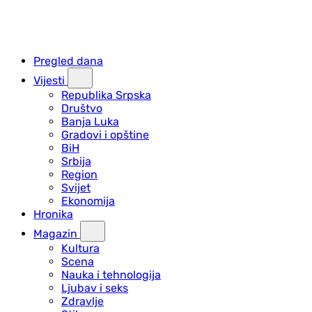
Pregled dana
Vijesti
Republika Srpska
Društvo
Banja Luka
Gradovi i opštine
BiH
Srbija
Region
Svijet
Ekonomija
Hronika
Magazin
Kultura
Scena
Nauka i tehnologija
Ljubav i seks
Zdravlje