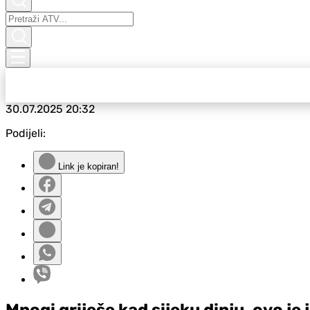
30.07.2025
20:32
Podijeli:
Link je kopiran!
Mnogi griješe kad sijeku dinju, ovo je 