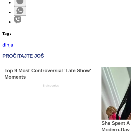
Tag
:
dinja