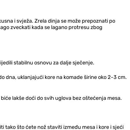
ukusna i svježa. Zrela dinja se može prepoznati po
 blago zveckati kada se lagano protresu zbog
jedili stabilnu osnovu za dalje sječenje.
 do dna, uklanjajući kore na komade širine oko 2-3 cm.
e, biće lakše doći do svih uglova bez oštećenja mesa.
i tako što ćete nož staviti između mesa i kore i sjeći