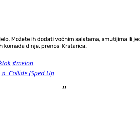
jelo. Možete ih dodati voćnim salatama, smutijima ili 
ih komada dinje, prenosi Krstarica.
ktok
#melon
♬ Collide (Sped Up