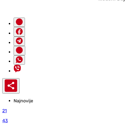
Najnovije
21
43