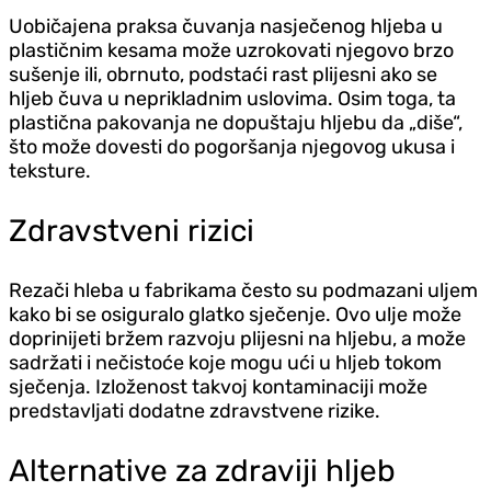
Uobičajena praksa čuvanja nasječenog hljeba u
plastičnim kesama može uzrokovati njegovo brzo
sušenje ili, obrnuto, podstaći rast plijesni ako se
hljeb čuva u neprikladnim uslovima. Osim toga, ta
plastična pakovanja ne dopuštaju hljebu da „diše“,
što može dovesti do pogoršanja njegovog ukusa i
teksture.
Zdravstveni rizici
Rezači hleba u fabrikama često su podmazani uljem
kako bi se osiguralo glatko sječenje. Ovo ulje može
doprinijeti bržem razvoju plijesni na hljebu, a može
sadržati i nečistoće koje mogu ući u hljeb tokom
sječenja. Izloženost takvoj kontaminaciji može
predstavljati dodatne zdravstvene rizike.
Alternative za zdraviji hljeb