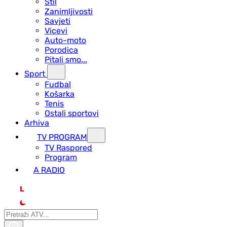
Stil
Zanimljivosti
Savjeti
Vicevi
Auto-moto
Porodica
Pitali smo...
Sport
Fudbal
Košarka
Tenis
Ostali sportovi
Arhiva
TV PROGRAM
ТV Raspored
Program
A RADIO
L