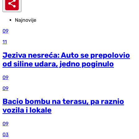
Najnovije
09
11
Jeziva nesreća: Auto se prepolovio
od siline udara, jedno poginulo
09
09
Bacio bombu na terasu, pa raznio
vozila i lokale
09
03