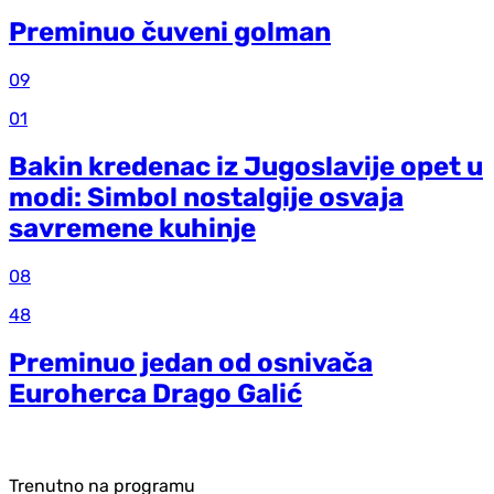
Preminuo čuveni golman
09
01
Bakin kredenac iz Jugoslavije opet u
modi: Simbol nostalgije osvaja
savremene kuhinje
08
48
Preminuo jedan od osnivača
Euroherca Drago Galić
Trenutno na programu