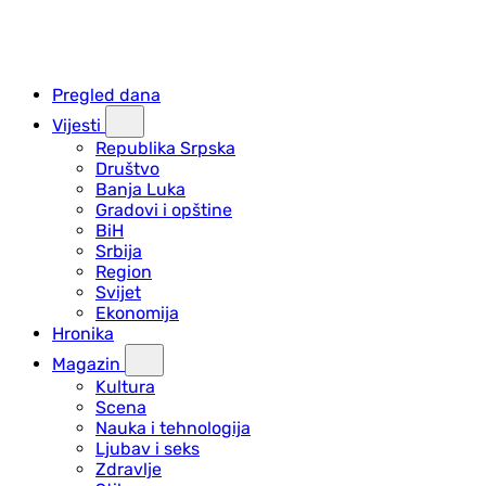
Pregled dana
Vijesti
Republika Srpska
Društvo
Banja Luka
Gradovi i opštine
BiH
Srbija
Region
Svijet
Ekonomija
Hronika
Magazin
Kultura
Scena
Nauka i tehnologija
Ljubav i seks
Zdravlje