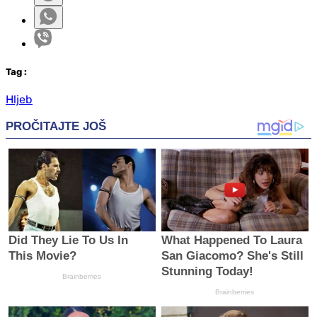
Tag
:
Hljeb