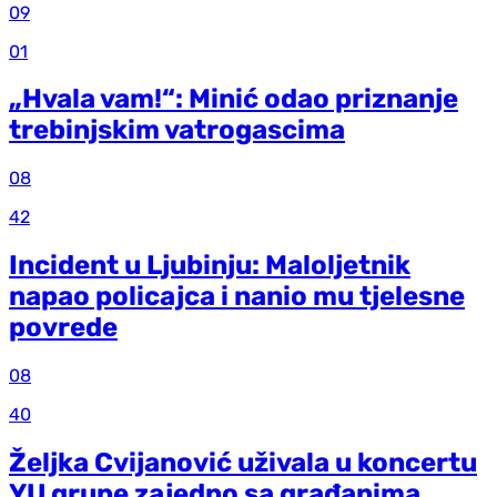
09
01
„Hvala vam!“: Minić odao priznanje
trebinjskim vatrogascima
08
42
Incident u Ljubinju: Maloljetnik
napao policajca i nanio mu tjelesne
povrede
08
40
Željka Cvijanović uživala u koncertu
YU grupe zajedno sa građanima