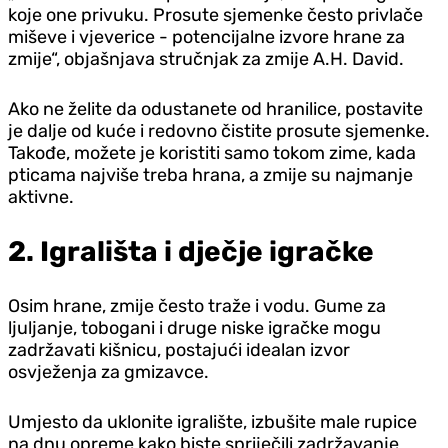
koje one privuku. Prosute sjemenke često privlače
miševe i vjeverice - potencijalne izvore hrane za
zmije“, objašnjava stručnjak za zmije A.H. David.
Ako ne želite da odustanete od hranilice, postavite
je dalje od kuće i redovno čistite prosute sjemenke.
Takođe, možete je koristiti samo tokom zime, kada
pticama najviše treba hrana, a zmije su najmanje
aktivne.
2. Igrališta i dječje igračke
Osim hrane, zmije često traže i vodu. Gume za
ljuljanje, tobogani i druge niske igračke mogu
zadržavati kišnicu, postajući idealan izvor
osvježenja za gmizavce.
Umjesto da uklonite igralište, izbušite male rupice
na dnu opreme kako biste spriječili zadržavanje