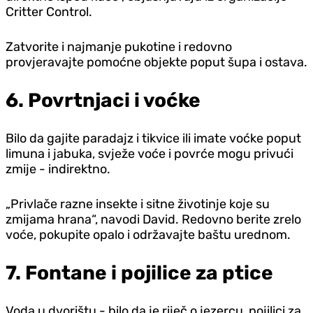
Critter Control.
Zatvorite i najmanje pukotine i redovno
provjeravajte pomoćne objekte poput šupa i ostava.
6. Povrtnjaci i voćke
Bilo da gajite paradajz i tikvice ili imate voćke poput
limuna i jabuka, svježe voće i povrće mogu privući
zmije - indirektno.
„Privlače razne insekte i sitne životinje koje su
zmijama hrana“, navodi David. Redovno berite zrelo
voće, pokupite opalo i održavajte baštu urednom.
7. Fontane i pojilice za ptice
Voda u dvorištu - bilo da je riječ o jezercu, pojilici za