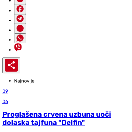
Najnovije
09
06
Proglašena crvena uzbuna uoči
dolaska tajfuna "Delfin"