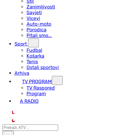
Stil
Zanimljivosti
Savjeti
Vicevi
Auto-moto
Porodica
Pitali smo...
Sport
Fudbal
Košarka
Tenis
Ostali sportovi
Arhiva
TV PROGRAM
ТV Raspored
Program
A RADIO
L