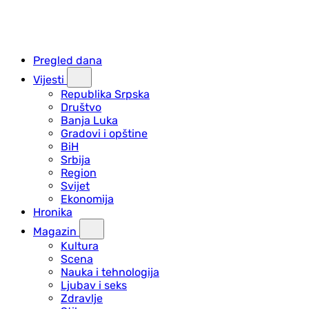
Pregled dana
Vijesti
Republika Srpska
Društvo
Banja Luka
Gradovi i opštine
BiH
Srbija
Region
Svijet
Ekonomija
Hronika
Magazin
Kultura
Scena
Nauka i tehnologija
Ljubav i seks
Zdravlje