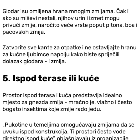
Glodari su omiljena hrana mnogim zmijama. Čak i
ako su miševi nestali, njihov urin i izmet mogu
privući zmije, naročito veće vrste poput pitona, boa i
pacovskih zmija.
Zatvorite sve kante za otpatke i ne ostavljajte hranu
za kućne ljubimce napolju kako biste spriječili
dolazak glodara - i zmija.
5. Ispod terase ili kuće
Prostor ispod terasa i kuća predstavlja idealno
mjesto za gnezda zmija - mračno je, vlažno i često
bogato insektima koje zmije rado jedu.
„Pukotine u temeljima omogućavaju zmijama da se
uvuku ispod konstrukcija. Ti prostori često vode
direktno ispod kuće“, objašnjavaju iz organizacije