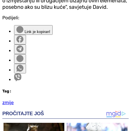
o izmještanju ili drugačijem dizajnu ovih elemenata,
posebno ako su blizu kuće“, savjetuje David.
Podijeli:
Link je kopiran!
Tag
:
zmije