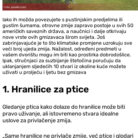
Iako ih možda povezujete s pustinjskim predjelima ili
gustim šumama, otrovne zmije zapravo postoje u svih 50
američkih saveznih država, a naučnici i dalje otkrivaju
nove vrste ovih gmizavaca širom svijeta. Još
zabrinjavajuće je to što klimatske promjene uzrokuju sve
veći broj ujeda zmija. Nažalost, određeni predmeti u
vašem dvorištu mogu im biti kao prostirka dobrodošlice.
Ipak, stručnjaci za suzbijanje štetočina poručuju da
uklanjanjem sljedećih 10 stvari iz okoline kuće možete
uživati u proljeću i ljetu bez gmizava
1. Hranilice za ptice
Gledanje ptica kako dolaze do hranilice može biti
pravo uživanje, ali istovremeno stvara idealne
uslove za privlačenje zmija.
„Same hranilice ne privlače zmije, već ptice i glodari