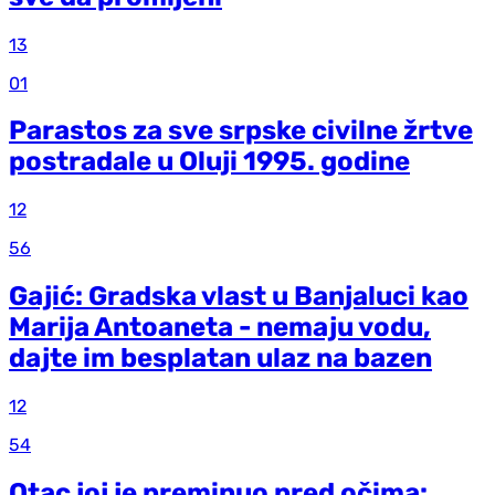
13
01
Parastos za sve srpske civilne žrtve
postradale u Oluji 1995. godine
12
56
Gajić: Gradska vlast u Banjaluci kao
Marija Antoaneta - nemaju vodu,
dajte im besplatan ulaz na bazen
12
54
Otac joj je preminuo pred očima: