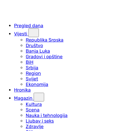
Pregled dana
Vijesti
Republika Srpska
Društvo
Banja Luka
Gradovi i opštine
BiH
Srbija
Region
Svijet
Ekonomija
Hronika
Magazin
Kultura
Scena
Nauka i tehnologija
Ljubav i seks
Zdravlje