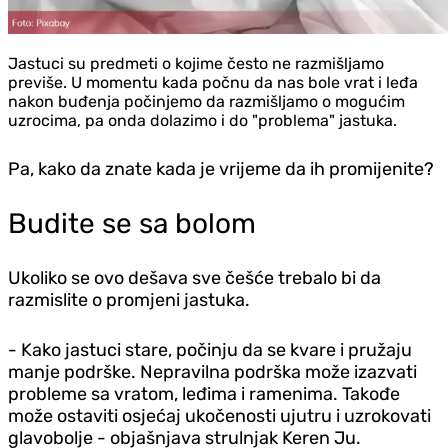
Jastuci su predmeti o kojime često ne razmišljamo
previše. U momentu kada počnu da nas bole vrat i leđa
nakon buđenja počinjemo da razmišljamo o mogućim
uzrocima, pa onda dolazimo i do "problema" jastuka.
Pa, kako da znate kada je vrijeme da ih promijenite?
Budite se sa bolom
Ukoliko se ovo dešava sve češće trebalo bi da
razmislite o promjeni jastuka.
- Kako jastuci stare, počinju da se kvare i pružaju
manje podrške. Nepravilna podrška može izazvati
probleme sa vratom, leđima i ramenima. Takođe
može ostaviti osjećaj ukočenosti ujutru i uzrokovati
glavobolje - objašnjava strulnjak Keren Ju.