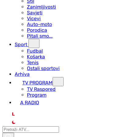
Stil
Zanimljivosti
Savjeti
Vicevi
Auto-moto
Porodica
Pitali smo...
Sport
Fudbal
Košarka
Tenis
Ostali sportovi
Arhiva
TV PROGRAM
ТV Raspored
Program
A RADIO
L