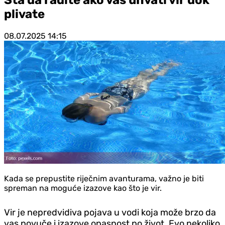
plivate
08.07.2025
14:15
Kada se prepustite riječnim avanturama, važno je biti
spreman na moguće izazove kao što je vir.
Vir je nepredvidiva pojava u vodi koja može brzo da
vas povuče i izazove opasnost po život. Evo nekoliko