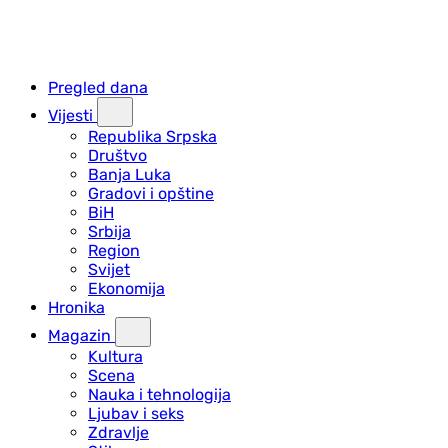
Pregled dana
Vijesti
Republika Srpska
Društvo
Banja Luka
Gradovi i opštine
BiH
Srbija
Region
Svijet
Ekonomija
Hronika
Magazin
Kultura
Scena
Nauka i tehnologija
Ljubav i seks
Zdravlje