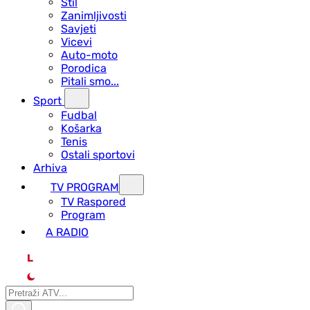
Stil
Zanimljivosti
Savjeti
Vicevi
Auto-moto
Porodica
Pitali smo...
Sport
Fudbal
Košarka
Tenis
Ostali sportovi
Arhiva
TV PROGRAM
ТV Raspored
Program
A RADIO
L