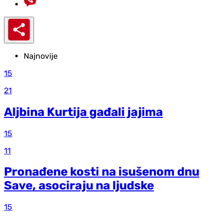
Najnovije
15
21
Aljbina Kurtija gađali jajima
15
11
Pronađene kosti na isušenom dnu
Save, asociraju na ljudske
15