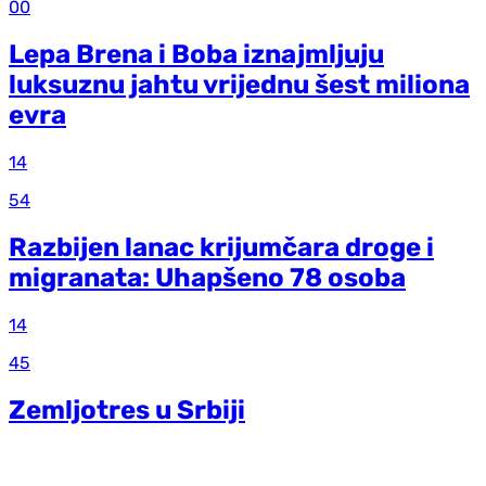
00
Lepa Brena i Boba iznajmljuju
luksuznu jahtu vrijednu šest miliona
evra
14
54
Razbijen lanac krijumčara droge i
migranata: Uhapšeno 78 osoba
14
45
Zemljotres u Srbiji