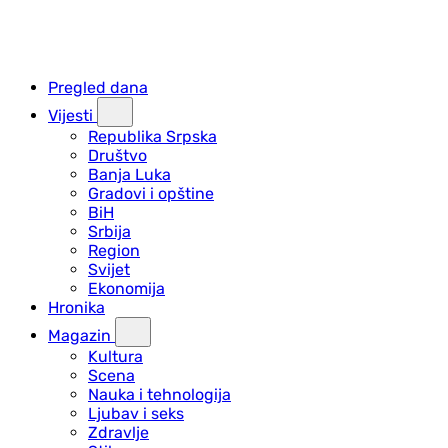
Pregled dana
Vijesti
Republika Srpska
Društvo
Banja Luka
Gradovi i opštine
BiH
Srbija
Region
Svijet
Ekonomija
Hronika
Magazin
Kultura
Scena
Nauka i tehnologija
Ljubav i seks
Zdravlje