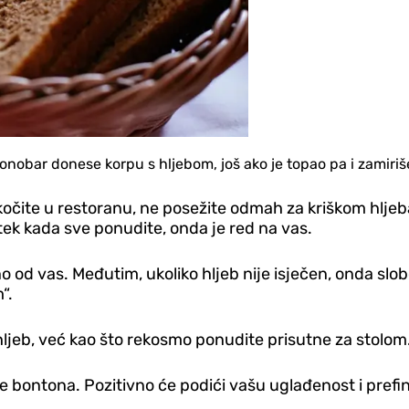
obar donese korpu s hljebom, još ako je topao pa i zamiriše,
eskočite u restoranu, ne posežite odmah za kriškom hlje
i tek kada sve ponudite, onda je red na vas.
 od vas. Međutim, ukoliko hljeb nije isječen, onda slob
“.
ljeb, već kao što rekosmo ponudite prisutne za stolom
e bontona. Pozitivno će podići vašu uglađenost i pref