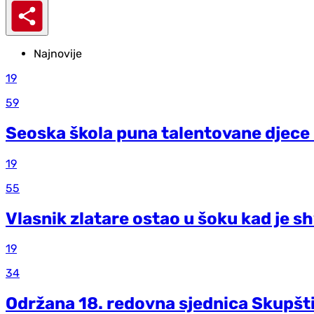
Najnovije
19
59
Seoska škola puna talentovane djece –
19
55
Vlasnik zlatare ostao u šoku kad je s
19
34
Održana 18. redovna sjednica Skupšti