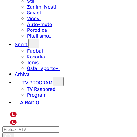
Stil
Zanimljivosti
Savjeti
Vicevi
Auto-moto
Porodica
Pitali smo...
Sport
Fudbal
Košarka
Tenis
Ostali sportovi
Arhiva
TV PROGRAM
ТV Raspored
Program
A RADIO
L