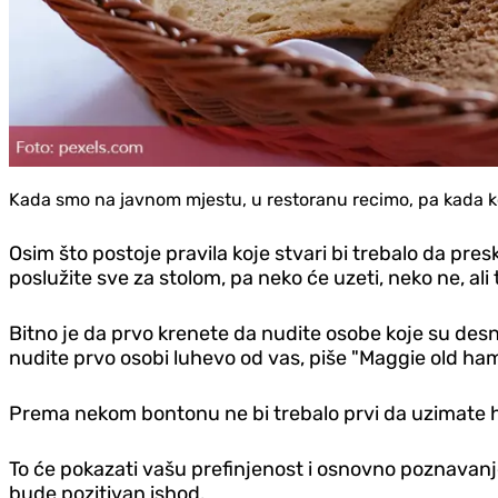
Kada smo na javnom mjestu, u restoranu recimo, pa kada kon
Osim što postoje pravila koje stvari bi trebalo da pr
poslužite sve za stolom, pa neko će uzeti, neko ne, al
Bitno je da prvo krenete da nudite osobe koje su desno
nudite prvo osobi luhevo od vas, piše "Maggie old ham
Prema nekom bontonu ne bi trebalo prvi da uzimate h
To će pokazati vašu prefinjenost i osnovno poznavanj
bude pozitivan ishod.