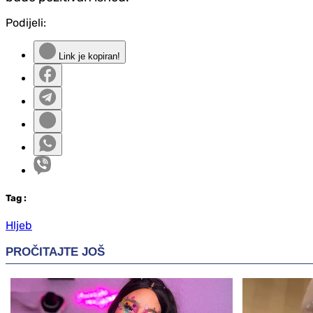
Podijeli:
Link je kopiran!
Tag
:
Hljeb