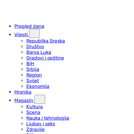
Pregled dana
Vijesti
Republika Srpska
Društvo
Banja Luka
Gradovi i opštine
BiH
Srbija
Region
Svijet
Ekonomija
Hronika
Magazin
Kultura
Scena
Nauka i tehnologija
Ljubav i seks
Zdravlje