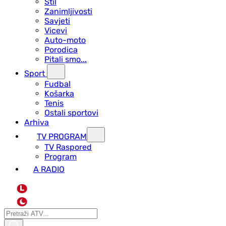
Stil
Zanimljivosti
Savjeti
Vicevi
Auto-moto
Porodica
Pitali smo...
Sport
Fudbal
Košarka
Tenis
Ostali sportovi
Arhiva
TV PROGRAM
ТV Raspored
Program
A RADIO
L