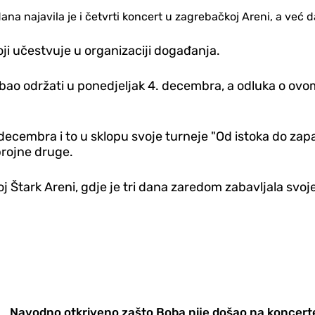
ana najavila je i četvrti koncert u zagrebačkoj Areni, a već da
oji učestvuje u organizaciji događanja.
rebao održati u ponedjeljak 4. decembra, a odluka o ovo
decembra i to u sklopu svoje turneje "Od istoka do zapa
 brojne druge.
j Štark Areni, gdje je tri dana zaredom zabavljala svo
Navodno otkriveno zašto Boba nije došao na koncerte