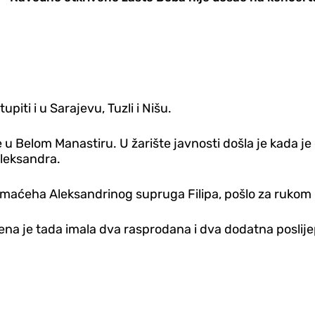
ti i u Sarajevu, Tuzli i Nišu.
 u Belom Manastiru. U žarište javnosti došla je kada je 
Aleksandra.
e i maćeha Aleksandrinog supruga Filipa, pošlo za rukom
Brena je tada imala dva rasprodana i dva dodatna posli