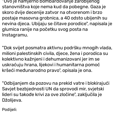
"Ovo je namjerno bombardovanje zarobljenog
stanovništva koje nema kud da pobegne. Gaza je
skoro dvije decenije zatvor na otvorenom i brzo
postaje masovna grobnica, a 40 odsto ubijenih su
nevina djeca. Ubijaju se čitave porodice", napisala je
glumica ranije na početku svog posta na
Instagramu.
"Dok svijet posmatra aktivnu podršku mnogih vlada,
milioni palestinskih civila, djece, žena i porodica su
kolektivno kažnjeni i dehumanizovani jer im se
uskraćuju hrana, lijekovi i humanitarna pomoć
kršeći međunarodno pravo“, opisala je ona.
"Odbijanjem da pozovu na prekid vatre i blokirajući
Savjet bezbjednosti UN da sprovodi mir, svjetski
lideri su takođe krivi za ove zločine“, zaključila je
Džolijeva.
Podijeli: