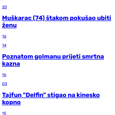
20
Muškarac (74) štakom pokušao ubiti
ženu
16
14
Poznatom golmanu prijeti smrtna
kazna
16
03
Tajfun "Delfin" stigao na kinesko
kopno
15