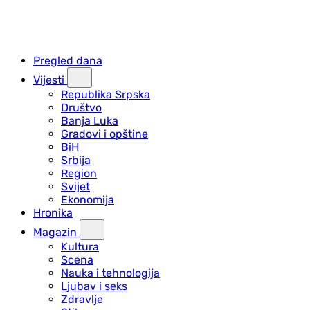
Pregled dana
Vijesti
Republika Srpska
Društvo
Banja Luka
Gradovi i opštine
BiH
Srbija
Region
Svijet
Ekonomija
Hronika
Magazin
Kultura
Scena
Nauka i tehnologija
Ljubav i seks
Zdravlje