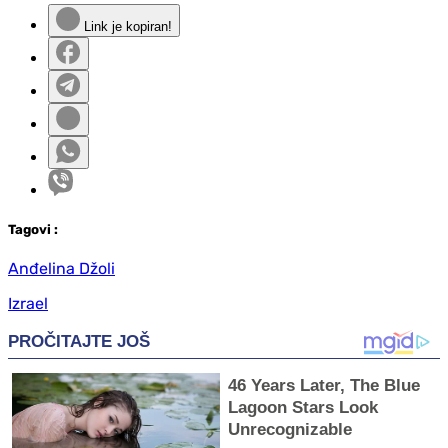
Link je kopiran!
Tag
ovi
:
Anđelina Džoli
Izrael