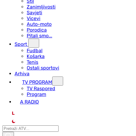
Stil
Zanimljivosti
Savjeti
Vicevi
Auto-moto
Porodica
Pitali smo...
Sport
Fudbal
Košarka
Tenis
Ostali sportovi
Arhiva
TV PROGRAM
ТV Raspored
Program
A RADIO
L