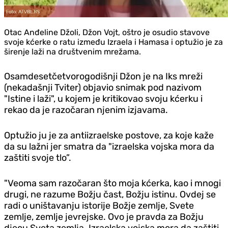
Otac Anđeline Džoli, Džon Vojt, oštro je osudio stavove
svoje kćerke o ratu između Izraela i Hamasa i optužio je za
širenje laži na društvenim mrežama.
Osamdesetčetvorogodišnji Džon je na Iks mreži
(nekadašnji Tviter) objavio snimak pod nazivom
"Istine i laži", u kojem je kritikovao svoju kćerku i
rekao da je razočaran njenim izjavama.
Optužio ju je za antiizraelske postove, za koje kaže
da su lažni jer smatra da "izraelska vojska mora da
zaštiti svoje tlo”.
"Veoma sam razočaran što moja kćerka, kao i mnogi
drugi, ne razume Božju čast, Božju istinu. Ovdej se
radi o uništavanju istorije Božje zemlje, Svete
zemlje, zemlje jevrejske. Ovo je pravda za Božju
djecu Sveta zemlja. Izraelska vojska mora da zaštiti