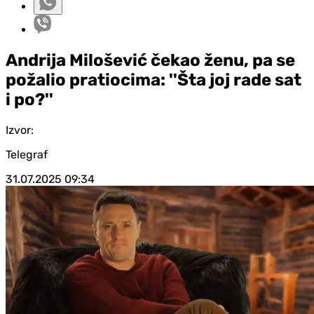
Andrija Milošević čekao ženu, pa se
požalio pratiocima: ''Šta joj rade sat
i po?''
Izvor:
Telegraf
31.07.2025
09:34