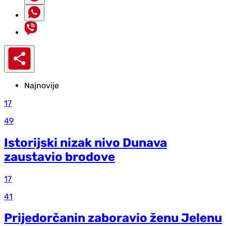
Najnovije
17
49
Istorijski nizak nivo Dunava
zaustavio brodove
17
41
Prijedorčanin zaboravio ženu Jelenu