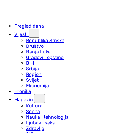
Pregled dana
Vijesti
Republika Srpska
Društvo
Banja Luka
Gradovi i opštine
BiH
Srbija
Region
Svijet
Ekonomija
Hronika
Magazin
Kultura
Scena
Nauka i tehnologija
Ljubav i seks
Zdravlje