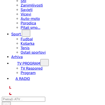
Stil
Zanimljivosti
Savjeti
Vicevi
Auto-moto
Porodica
Pitali smo...
Sport
Fudbal
Košarka
Tenis
Ostali sportovi
Arhiva
TV PROGRAM
ТV Raspored
Program
A RADIO
L