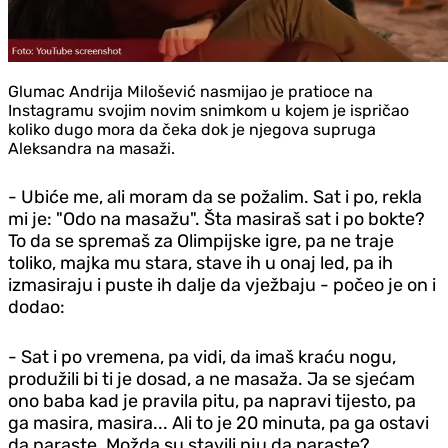
Glumac Andrija Milošević nasmijao je pratioce na
Instagramu svojim novim snimkom u kojem je ispričao
koliko dugo mora da čeka dok je njegova supruga
Aleksandra na masaži.
- Ubiće me, ali moram da se požalim. Sat i po, rekla
mi je: "Odo na masažu". Šta masiraš sat i po bokte?
To da se spremaš za Olimpijske igre, pa ne traje
toliko, majka mu stara, stave ih u onaj led, pa ih
izmasiraju i puste ih dalje da vježbaju - počeo je on i
dodao:
- Sat i po vremena, pa vidi, da imaš kraću nogu,
produžili bi ti je dosad, a ne masaža. Ja se sjećam
ono baba kad je pravila pitu, pa napravi tijesto, pa
ga masira, masira... Ali to je 20 minuta, pa ga ostavi
da naraste. Možda su stavili nju da naraste?