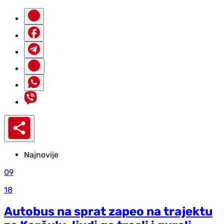
Najnovije
09
18
Autobus na sprat zapeo na trajektu