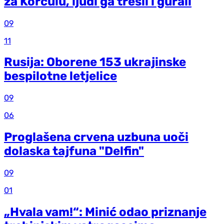
za Korčulu, ljudi ga tresli i gurali
09
11
Rusija: Oborene 153 ukrajinske
bespilotne letjelice
09
06
Proglašena crvena uzbuna uoči
dolaska tajfuna "Delfin"
09
01
„Hvala vam!“: Minić odao priznanje