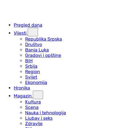
Pregled dana
Vijesti
Republika Srpska
Društvo
Banja Luka
Gradovi i opštine
BiH
Srbija
Region
Svijet
Ekonomija
Hronika
Magazin
Kultura
Scena
Nauka i tehnologija
Ljubav i seks
Zdravlje