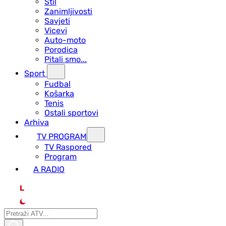
Stil
Zanimljivosti
Savjeti
Vicevi
Auto-moto
Porodica
Pitali smo...
Sport
Fudbal
Košarka
Tenis
Ostali sportovi
Arhiva
TV PROGRAM
ТV Raspored
Program
A RADIO
L