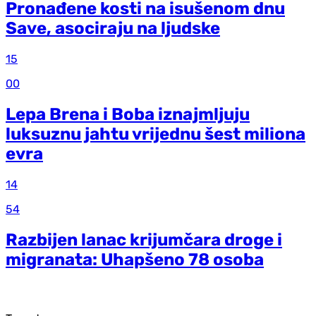
Pronađene kosti na isušenom dnu
Save, asociraju na ljudske
15
00
Lepa Brena i Boba iznajmljuju
luksuznu jahtu vrijednu šest miliona
evra
14
54
Razbijen lanac krijumčara droge i
migranata: Uhapšeno 78 osoba