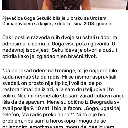
Pjevačica Goga Sekulić bila je u braku sa Urošem
Domanovićem sa kojim je dobila i sina 2018. godine.
Čak i poslije razvoda njih dvoje su ostali u dobrim
odnosima, o čemu je Goga više puta i govorila. U
nedavnoj ispovijesti, Sekulićeva je otvorila dušu i
otkrila kako je izgledao njen bračni život.
"Ja ponekad odem na treninge, ali je najgore bilo
kada nemaš šta da radiš. Mi se nismo raspravljali i
svađali, on prosto nije tip koji voli da ide po
restoranima i da izlazi, a ja sam druželjubiva i to
volim. Nije mi ni smetalo što sam zarad ljubavi ranije
išla da da spavam. Mene su obično iz Beograda svi
zvali poslije 9, 10 sati i bio je fazon: „Gogo, ugasi taj
telefon, šta radiš preko dana?“. Ni to nije bio
problem, riba sam u horoskopu i mogu da se
prilagodim, emotivna sam, mogu da idealizujem