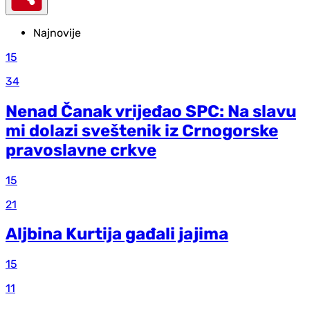
Najnovije
15
34
Nenad Čanak vrijeđao SPC: Na slavu
mi dolazi sveštenik iz Crnogorske
pravoslavne crkve
15
21
Aljbina Kurtija gađali jajima
15
11