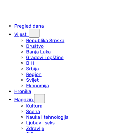
Pregled dana
Vijesti
Republika Srpska
Društvo
Banja Luka
Gradovi i opštine
BiH
Srbija
Region
Svijet
Ekonomija
Hronika
Magazin
Kultura
Scena
Nauka i tehnologija
Ljubav i seks
Zdravlje