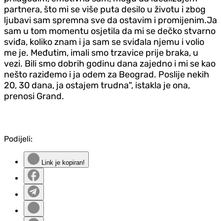
partnera, što mi se više puta desilo u životu i zbog
ljubavi sam spremna sve da ostavim i promijenim.Ja
sam u tom momentu osjetila da mi se dečko stvarno
sviđa, koliko znam i ja sam se sviđala njemu i volio
me je. Međutim, imali smo trzavice prije braka, u
vezi. Bili smo dobrih godinu dana zajedno i mi se kao
nešto raziđemo i ja odem za Beograd. Poslije nekih
20, 30 dana, ja ostajem trudna", istakla je ona,
prenosi Grand.
Podijeli:
Link je kopiran!