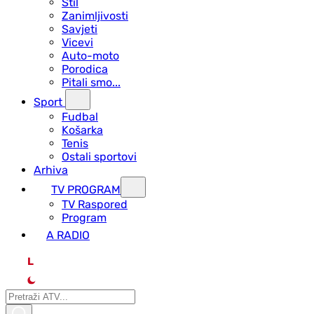
Stil
Zanimljivosti
Savjeti
Vicevi
Auto-moto
Porodica
Pitali smo...
Sport
Fudbal
Košarka
Tenis
Ostali sportovi
Arhiva
TV PROGRAM
ТV Raspored
Program
A RADIO
L