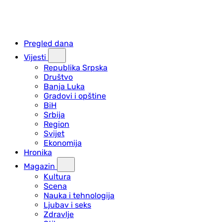
Pregled dana
Vijesti
Republika Srpska
Društvo
Banja Luka
Gradovi i opštine
BiH
Srbija
Region
Svijet
Ekonomija
Hronika
Magazin
Kultura
Scena
Nauka i tehnologija
Ljubav i seks
Zdravlje