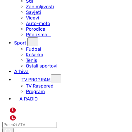
Stil
Zanimljivosti
Savjeti
Vicevi
Auto-moto
Porodica
Pitali smo...
Sport
Fudbal
Košarka
Tenis
Ostali sportovi
Arhiva
TV PROGRAM
ТV Raspored
Program
A RADIO
L