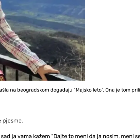
našla na beogradskom događaju "Majsko leto". Ona je tom pri
đe pjesme.
i sad ja vama kažem "Dajte to meni da ja nosim, meni se s