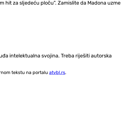
imam hit za sljedeću ploču". Zamislite da Madona uzme
đa intelektualna svojina. Treba riješiti autorska
vornom tekstu na portalu
atvbl.rs
.