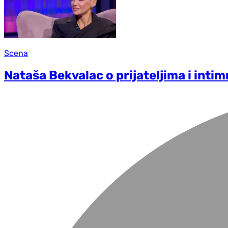
Scena
Nataša Bekvalac o prijateljima i int