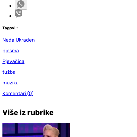
Tag
ovi
:
Neda Ukraden
pjesma
Pjevačica
tužba
muzika
Komentari
(0)
Više iz rubrike