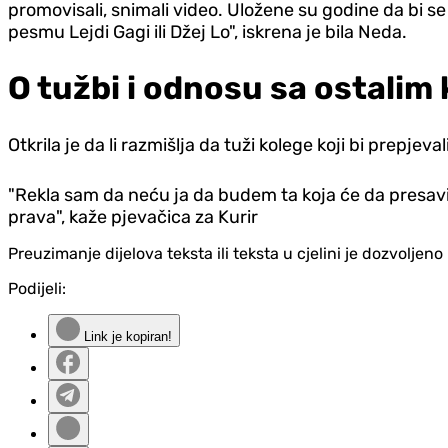
promovisali, snimali video. Uložene su godine da bi se
pesmu Lejdi Gagi ili Džej Lo", iskrena je bila Neda.
O tužbi i odnosu sa ostalim
Otkrila je da li razmišlja da tuži kolege koji bi prepjev
"Rekla sam da neću ja da budem ta koja će da presavije
prava", kaže pjevačica za Kurir
Preuzimanje dijelova teksta ili teksta u cjelini je dozvolje
Podijeli:
Link je kopiran!