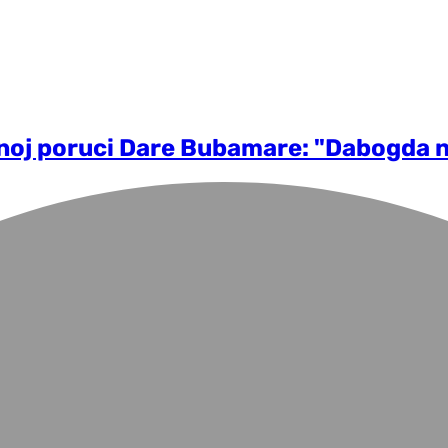
imnoj poruci Dare Bubamare: "Dabogda 