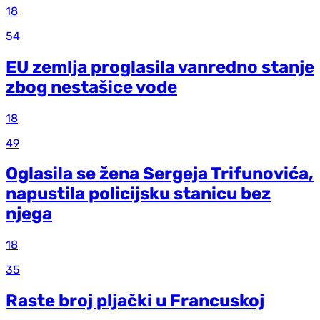
18
54
EU zemlja proglasila vanredno stanje
zbog nestašice vode
18
49
Oglasila se žena Sergeja Trifunovića,
napustila policijsku stanicu bez
njega
18
35
Raste broj pljački u Francuskoj