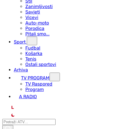
Stil
Zanimljivosti
Savjeti
Vicevi
Auto-moto
Porodica
Pitali smo...
Sport
Fudbal
Košarka
Tenis
Ostali sportovi
Arhiva
TV PROGRAM
ТV Raspored
Program
A RADIO
L