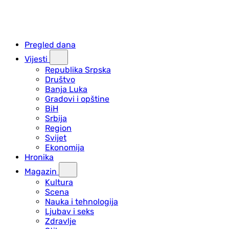
Pregled dana
Vijesti
Republika Srpska
Društvo
Banja Luka
Gradovi i opštine
BiH
Srbija
Region
Svijet
Ekonomija
Hronika
Magazin
Kultura
Scena
Nauka i tehnologija
Ljubav i seks
Zdravlje