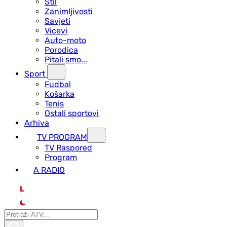
Stil
Zanimljivosti
Savjeti
Vicevi
Auto-moto
Porodica
Pitali smo...
Sport
Fudbal
Košarka
Tenis
Ostali sportovi
Arhiva
TV PROGRAM
ТV Raspored
Program
A RADIO
L