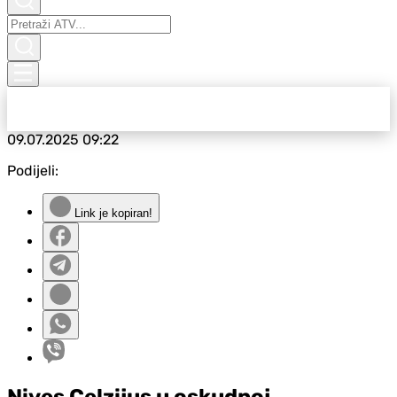
09.07.2025
09:22
Podijeli:
Link je kopiran!
Nives Celzijus u oskudnoj