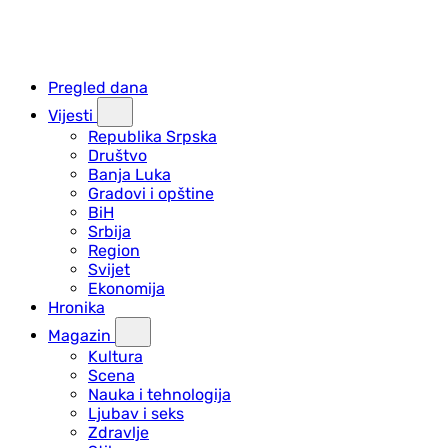
Pregled dana
Vijesti
Republika Srpska
Društvo
Banja Luka
Gradovi i opštine
BiH
Srbija
Region
Svijet
Ekonomija
Hronika
Magazin
Kultura
Scena
Nauka i tehnologija
Ljubav i seks
Zdravlje