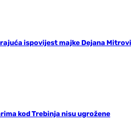
ajuća ispovijest majke Dejana Mitrović
ima kod Trebinja nisu ugrožene