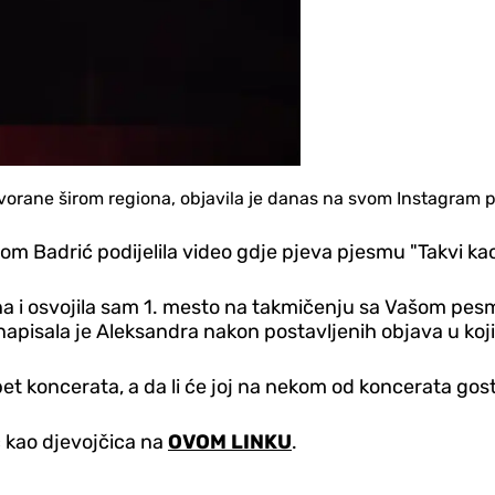
vorane širom regiona, objavila je danas na svom Instagram prof
om Badrić podijelila video gd‌je pjeva pjesmu "Takvi ka
na i osvojila sam 1. mesto na takmičenju sa Vašom pes
napisala je Aleksandra nakon postavljenih objava u koji
koncerata, a da li će joj na nekom od koncerata gost b
 kao d‌jevojčica na
OVOM LINKU
.