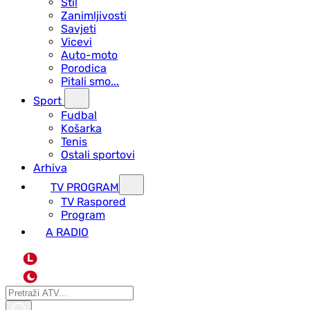
Stil
Zanimljivosti
Savjeti
Vicevi
Auto-moto
Porodica
Pitali smo...
Sport
Fudbal
Košarka
Tenis
Ostali sportovi
Arhiva
TV PROGRAM
ТV Raspored
Program
A RADIO
L