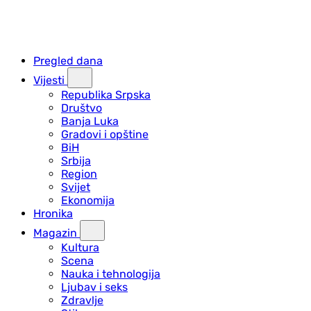
Pregled dana
Vijesti
Republika Srpska
Društvo
Banja Luka
Gradovi i opštine
BiH
Srbija
Region
Svijet
Ekonomija
Hronika
Magazin
Kultura
Scena
Nauka i tehnologija
Ljubav i seks
Zdravlje