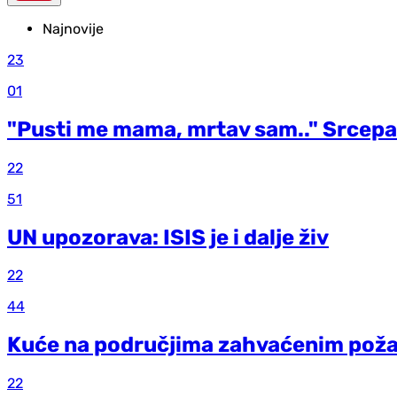
Najnovije
23
01
"Pusti me mama, mrtav sam.." Srcepar
22
51
UN upozorava: ISIS je i dalje živ
22
44
Kuće na područjima zahvaćenim požar
22