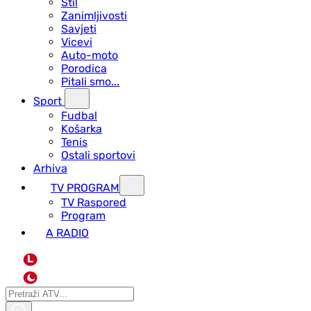
Stil
Zanimljivosti
Savjeti
Vicevi
Auto-moto
Porodica
Pitali smo...
Sport
Fudbal
Košarka
Tenis
Ostali sportovi
Arhiva
TV PROGRAM
ТV Raspored
Program
A RADIO
L