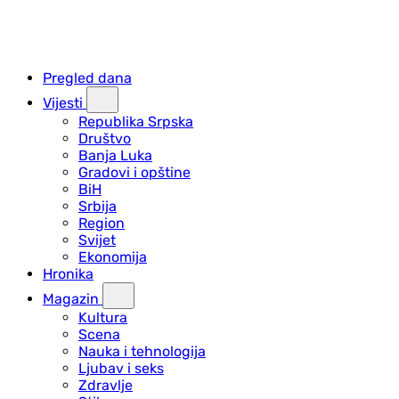
Pregled dana
Vijesti
Republika Srpska
Društvo
Banja Luka
Gradovi i opštine
BiH
Srbija
Region
Svijet
Ekonomija
Hronika
Magazin
Kultura
Scena
Nauka i tehnologija
Ljubav i seks
Zdravlje