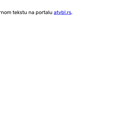
vornom tekstu na portalu
atvbl.rs
.