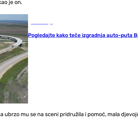
kao je on.
Ekonomija
Pogledajte kako teče izgradnja auto-puta B
 a ubrzo mu se na sceni pridružila i pomoć, mala djevojč