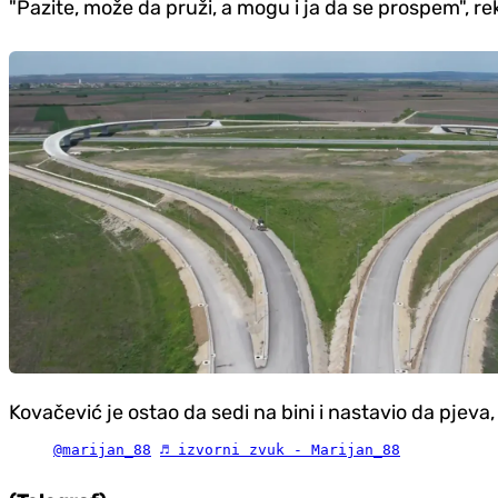
"Pazite, može da pruži, a mogu i ja da se prospem", re
Kovačević je ostao da sedi na bini i nastavio da pjeva,
@marijan_88
♬ izvorni zvuk - Marijan_88