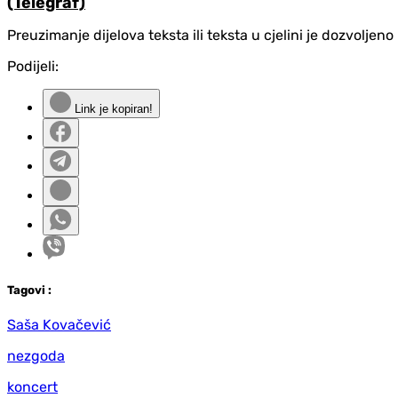
(Telegraf)
Preuzimanje dijelova teksta ili teksta u cjelini je dozvolje
Podijeli:
Link je kopiran!
Tag
ovi
:
Saša Kovačević
nezgoda
koncert