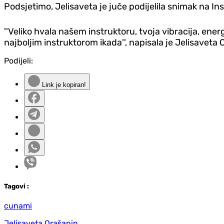
Podsjetimo, Jelisaveta je juče podijelila snimak na In
''Veliko hvala našem instruktoru, tvoja vibracija, ener
najboljim instruktorom ikada'', napisala je Jelisaveta 
Podijeli:
Link je kopiran!
Tag
ovi
:
cunami
Jelisaveta Orašanin