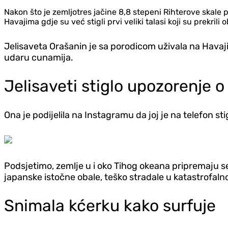
Nakon što je zemljotres jačine 8,8 stepeni Rihterove skale 
Havajima gdje su već stigli prvi veliki talasi koji su prekril
Jelisaveta Orašanin je sa porodicom uživala na Havaj
udaru cunamija.
Jelisaveti stiglo upozorenje 
Ona je podijelila na Instagramu da joj je na telefon st
Podsjetimo, zemlje u i oko Tihog okeana pripremaju se
japanske istočne obale, teško stradale u katastrofal
Snimala kćerku kako surfuje