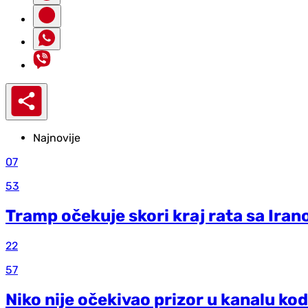
Najnovije
07
53
Tramp očekuje skori kraj rata sa Ira
22
57
Niko nije očekivao prizor u kanalu kod