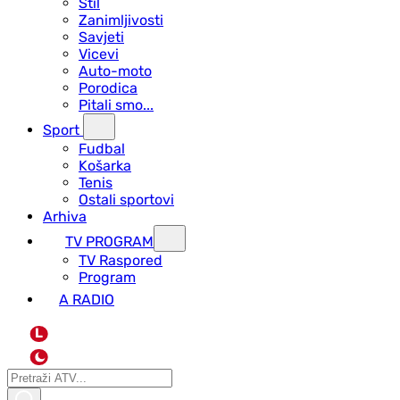
Stil
Zanimljivosti
Savjeti
Vicevi
Auto-moto
Porodica
Pitali smo...
Sport
Fudbal
Košarka
Tenis
Ostali sportovi
Arhiva
TV PROGRAM
ТV Raspored
Program
A RADIO
L