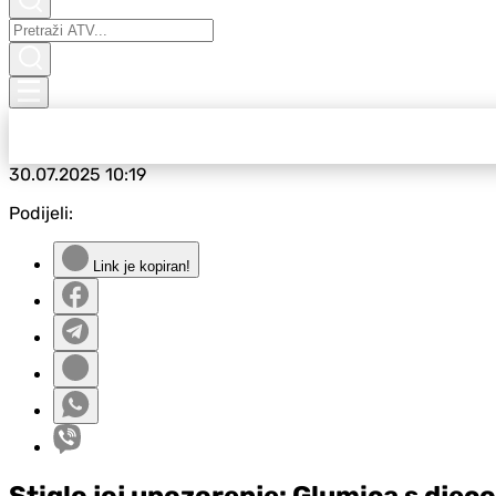
30.07.2025
10:19
Podijeli:
Link je kopiran!
Stiglo joj upozorenje: Glumica s dje