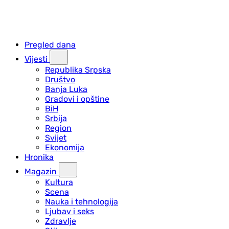
Pregled dana
Vijesti
Republika Srpska
Društvo
Banja Luka
Gradovi i opštine
BiH
Srbija
Region
Svijet
Ekonomija
Hronika
Magazin
Kultura
Scena
Nauka i tehnologija
Ljubav i seks
Zdravlje