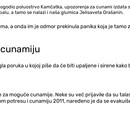
pogodio poluostrvo Kamčatka, upozorenja za cunami izdata su u
i obalu, a tamo se nalazi i naša glumica Jelisaveta Orašanin.
ima, a onda im je odmor prekinula panika koja je tamo
o cunamiju
igla poruka u kojoj piše da će biti upaljene i sirene kak
 za moguće cunamije. Neke su već prijavile da su talasi
nom potresu i cunamiju 2011, naređeno je da se evakuiš