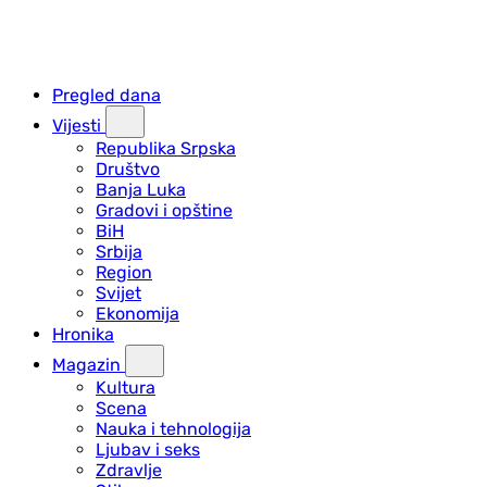
Pregled dana
Vijesti
Republika Srpska
Društvo
Banja Luka
Gradovi i opštine
BiH
Srbija
Region
Svijet
Ekonomija
Hronika
Magazin
Kultura
Scena
Nauka i tehnologija
Ljubav i seks
Zdravlje