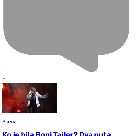
0
Scena
Ko je bila Boni Tajler? Dva puta