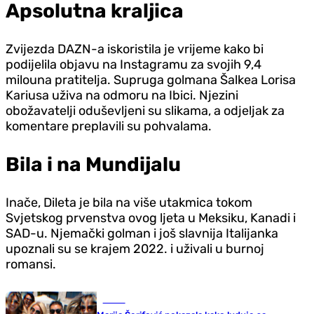
Apsolutna kraljica
Zvijezda DAZN-a iskoristila je vrijeme kako bi
podijelila objavu na Instagramu za svojih 9,4
milouna pratitelja. Supruga golmana Šalkea Lorisa
Kariusa uživa na odmoru na Ibici. Njezini
obožavatelji oduševljeni su slikama, a od‌jeljak za
komentare preplavili su pohvalama.
Bila i na Mundijalu
Inače, Dileta je bila na više utakmica tokom
Svjetskog prvenstva ovog ljeta u Meksiku, Kanadi i
SAD-u. Njemački golman i još slavnija Italijanka
upoznali su se krajem 2022. i uživali u burnoj
romansi.
Scena