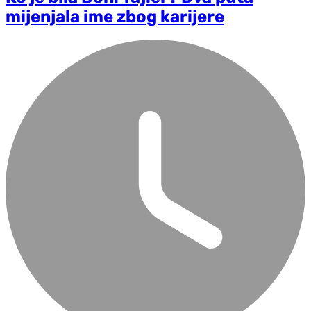
mijenjala ime zbog karijere