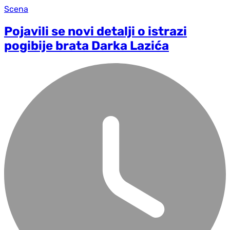
Scena
Pojavili se novi detalji o istrazi
pogibije brata Darka Lazića