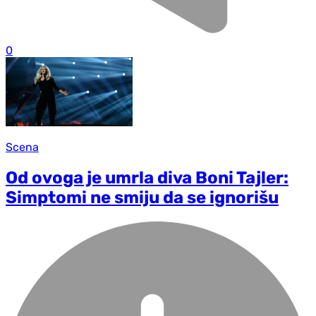
0
Scena
Od ovoga je umrla diva Boni Tajler:
Simptomi ne smiju da se ignorišu