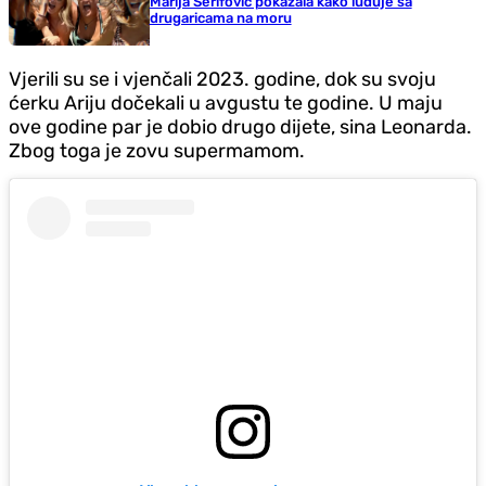
Marija Šerifović pokazala kako luduje sa
drugaricama na moru
Vjerili su se i vjenčali 2023. godine, dok su svoju
ćerku Ariju dočekali u avgustu te godine. U maju
ove godine par je dobio drugo dijete, sina Leonarda.
Zbog toga je zovu supermamom.