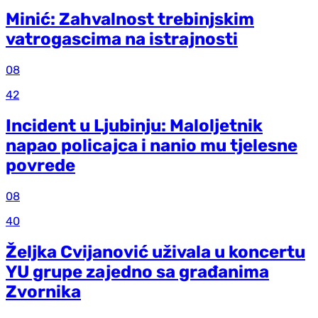
Minić: Zahvalnost trebinjskim
vatrogascima na istrajnosti
08
42
Incident u Ljubinju: Maloljetnik
napao policajca i nanio mu tjelesne
povrede
08
40
Željka Cvijanović uživala u koncertu
YU grupe zajedno sa građanima
Zvornika