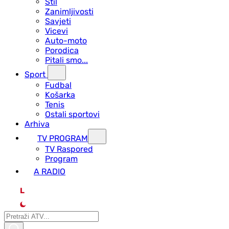
Stil
Zanimljivosti
Savjeti
Vicevi
Auto-moto
Porodica
Pitali smo...
Sport
Fudbal
Košarka
Tenis
Ostali sportovi
Arhiva
TV PROGRAM
ТV Raspored
Program
A RADIO
L