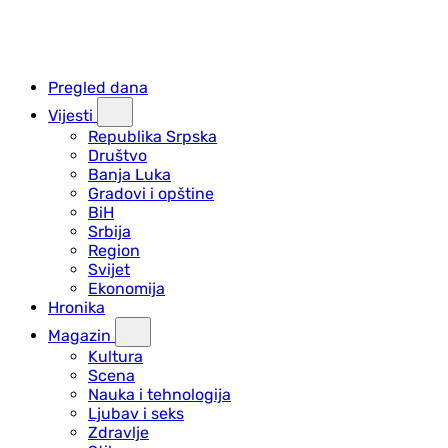
Pregled dana
Vijesti
Republika Srpska
Društvo
Banja Luka
Gradovi i opštine
BiH
Srbija
Region
Svijet
Ekonomija
Hronika
Magazin
Kultura
Scena
Nauka i tehnologija
Ljubav i seks
Zdravlje