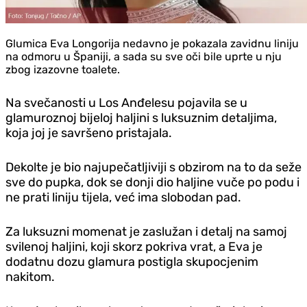
Glumica Eva Longorija nedavno je pokazala zavidnu liniju
na odmoru u Španiji, a sada su sve oči bile uprte u nju
zbog izazovne toalete.
Na svečanosti u Los Anđelesu pojavila se u
glamuroznoj bijeloj haljini s luksuznim detaljima,
koja joj je savršeno pristajala.
Dekolte je bio najupečatljiviji s obzirom na to da seže
sve do pupka, dok se donji dio haljine vuče po podu i
ne prati liniju tijela, već ima slobodan pad.
Za luksuzni momenat je zaslužan i detalj na samoj
svilenoj haljini, koji skorz pokriva vrat, a Eva je
dodatnu dozu glamura postigla skupocjenim
nakitom.