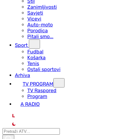
Stil
Zanimljivosti
Savjeti
Vicevi
Auto-moto
Porodica
Pitali smo...
Sport
Fudbal
Košarka
Tenis
Ostali sportovi
Arhiva
TV PROGRAM
ТV Raspored
Program
A RADIO
L