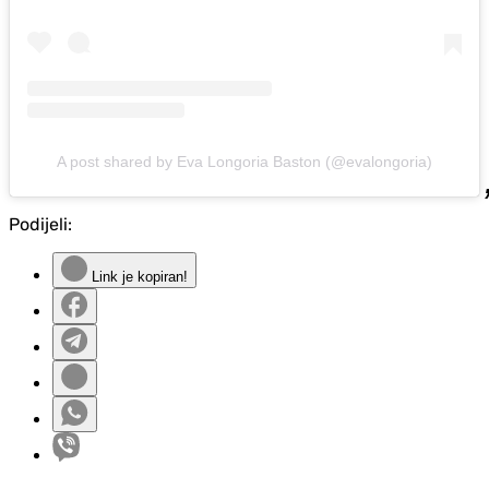
A post shared by Eva Longoria Baston (@evalongoria)
Podijeli:
Link je kopiran!