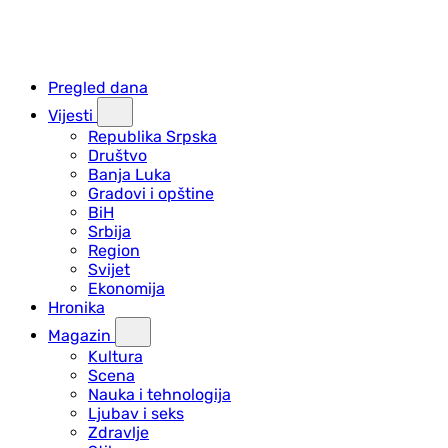
Pregled dana
Vijesti
Republika Srpska
Društvo
Banja Luka
Gradovi i opštine
BiH
Srbija
Region
Svijet
Ekonomija
Hronika
Magazin
Kultura
Scena
Nauka i tehnologija
Ljubav i seks
Zdravlje