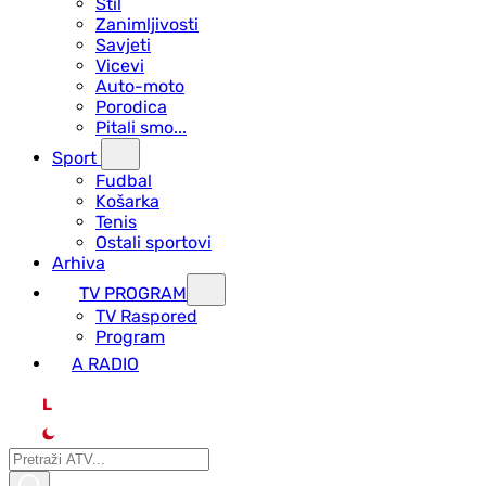
Stil
Zanimljivosti
Savjeti
Vicevi
Auto-moto
Porodica
Pitali smo...
Sport
Fudbal
Košarka
Tenis
Ostali sportovi
Arhiva
TV PROGRAM
ТV Raspored
Program
A RADIO
L