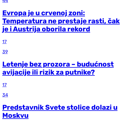
44
Evropa je u crvenoj zoni:
Temperatura ne prestaje rasti, čak
je i Austrija oborila rekord
17
39
Letenje bez prozora – budućnost
avijacije ili rizik za putnike?
17
34
Predstavnik Svete stolice dolazi u
Moskvu