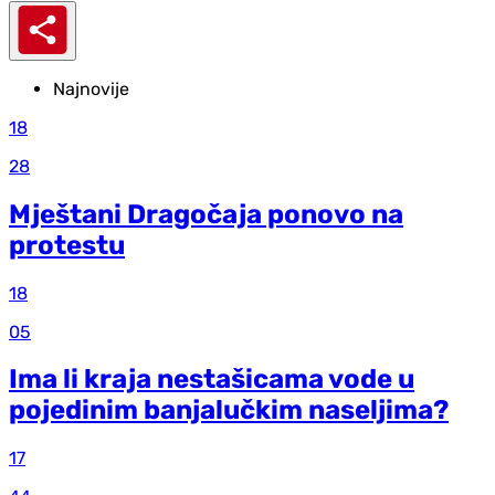
Najnovije
18
28
Mještani Dragočaja ponovo na
protestu
18
05
Ima li kraja nestašicama vode u
pojedinim banjalučkim naseljima?
17