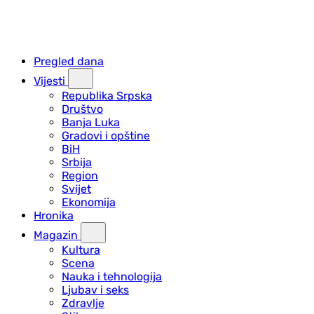
Pregled dana
Vijesti
Republika Srpska
Društvo
Banja Luka
Gradovi i opštine
BiH
Srbija
Region
Svijet
Ekonomija
Hronika
Magazin
Kultura
Scena
Nauka i tehnologija
Ljubav i seks
Zdravlje