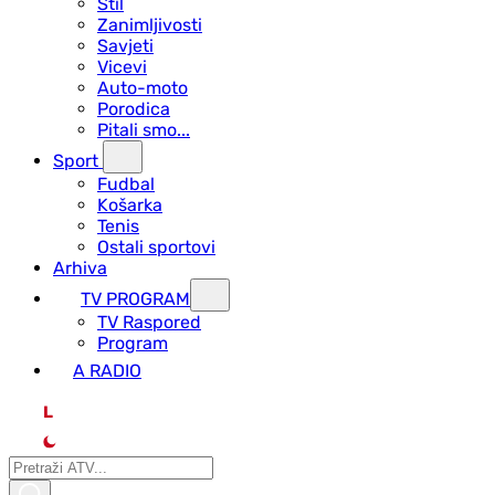
Stil
Zanimljivosti
Savjeti
Vicevi
Auto-moto
Porodica
Pitali smo...
Sport
Fudbal
Košarka
Tenis
Ostali sportovi
Arhiva
TV PROGRAM
ТV Raspored
Program
A RADIO
L