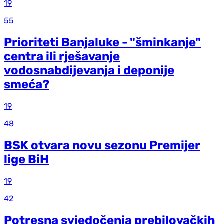
19
55
Prioriteti Banjaluke - "šminkanje"
centra ili rješavanje
vodosnabdijevanja i deponije
smeća?
19
48
BSK otvara novu sezonu Premijer
lige BiH
19
42
Potresna svjedočenja prebilovačkih