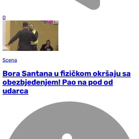
0
Scena
Bora Santana u fizičkom okršaju sa
obezbjeđenjem! Pao na pod od
udarca