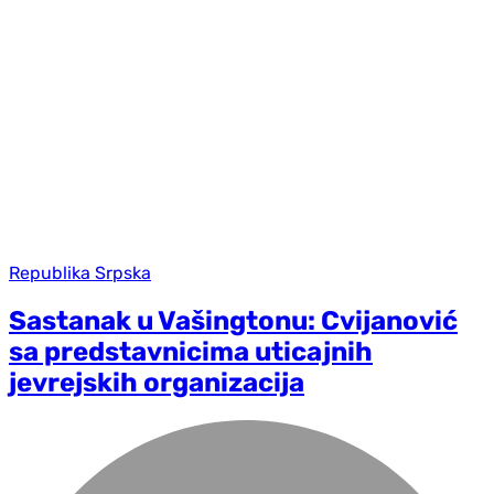
Republika Srpska
Sastanak u Vašingtonu: Cvijanović
sa predstavnicima uticajnih
jevrejskih organizacija