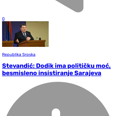
0
Republika Srpska
Stevandić: Dodik ima političku moć,
besmisleno insistiranje Sarajeva