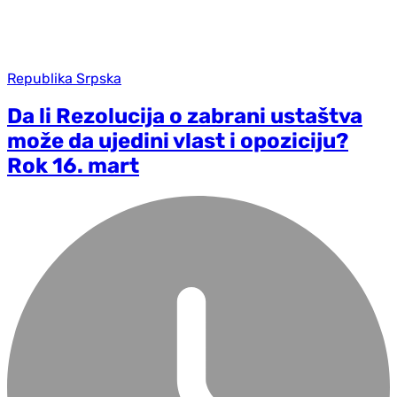
Republika Srpska
Da li Rezolucija o zabrani ustaštva
može da ujedini vlast i opoziciju?
Rok 16. mart