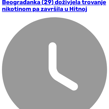
Beograđanka (29) doživjela trovanje
nikotinom pa završila u Hitnoj