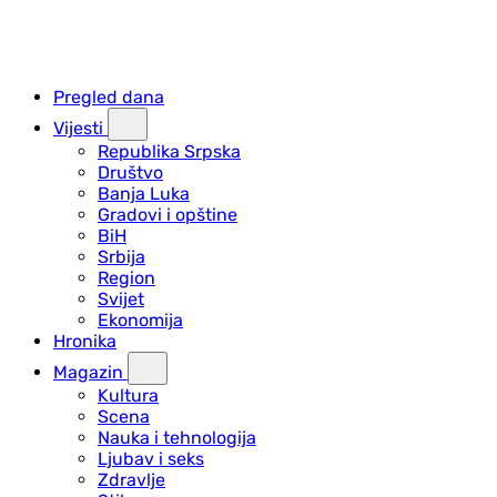
Pregled dana
Vijesti
Republika Srpska
Društvo
Banja Luka
Gradovi i opštine
BiH
Srbija
Region
Svijet
Ekonomija
Hronika
Magazin
Kultura
Scena
Nauka i tehnologija
Ljubav i seks
Zdravlje