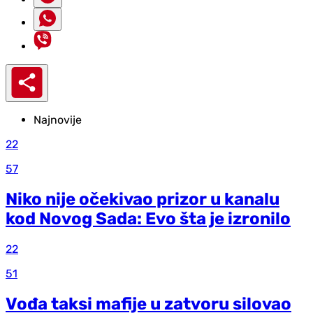
Najnovije
22
57
Niko nije očekivao prizor u kanalu
kod Novog Sada: Evo šta je izronilo
22
51
Vođa taksi mafije u zatvoru silovao