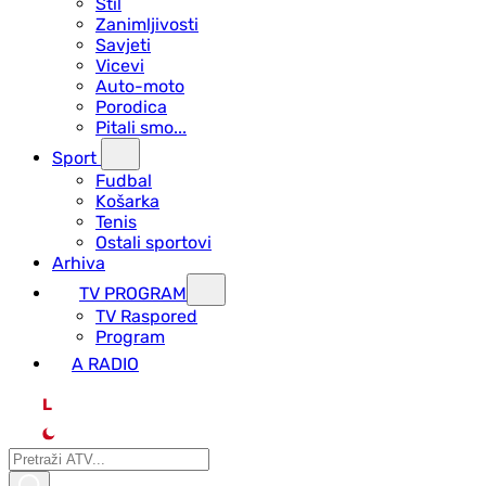
Stil
Zanimljivosti
Savjeti
Vicevi
Auto-moto
Porodica
Pitali smo...
Sport
Fudbal
Košarka
Tenis
Ostali sportovi
Arhiva
TV PROGRAM
ТV Raspored
Program
A RADIO
L