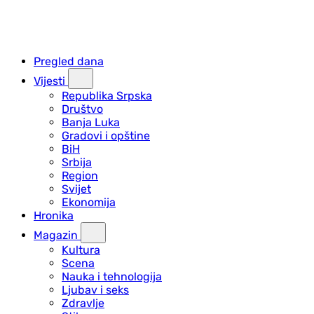
Pregled dana
Vijesti
Republika Srpska
Društvo
Banja Luka
Gradovi i opštine
BiH
Srbija
Region
Svijet
Ekonomija
Hronika
Magazin
Kultura
Scena
Nauka i tehnologija
Ljubav i seks
Zdravlje