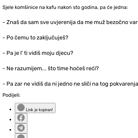
Sjele komšinice na kafu nakon sto godina, pa će jedna:
- Znaš da sam sve uvjerenija da me muž bezočno var
- Po čemu to zaključuješ?
- Pa je l' ti vidiš moju d‌jecu?
- Ne razumijem... što time hoćeš reći?
- Pa zar ne vidiš da ni jedno ne sliči na tog pokvarenj
Podijeli:
Link je kopiran!