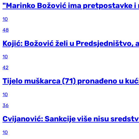
"Marinko Božović ima pretpostavke i n
10
48
Kojić: Božović želi u Predsjedništvo,
10
42
Tijelo muškarca (71) pronađeno u ku
10
36
Cvijanović: Sankcije više nisu sredstv
10