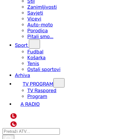
Stil
Zanimljivosti
Savjeti
Vicevi
Auto-moto
Porodica
Pitali smo...
Sport
Fudbal
Košarka
Tenis
Ostali sportovi
Arhiva
TV PROGRAM
ТV Raspored
Program
A RADIO
L