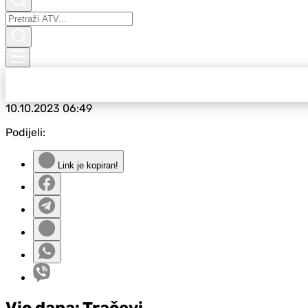
10.10.2023
06:49
Podijeli:
Link je kopiran!
Vic dana: Tračevi