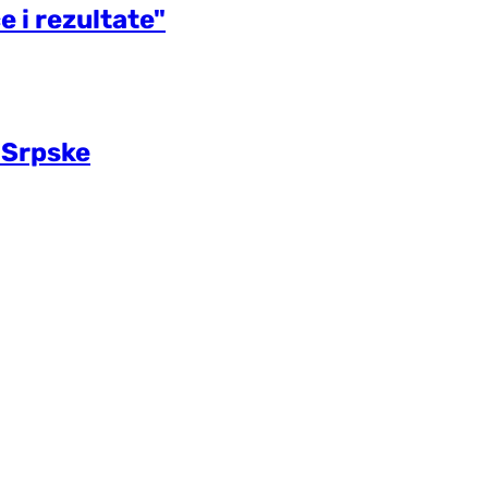
e i rezultate"
a Srpske