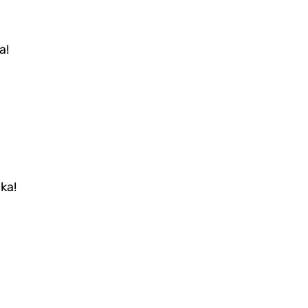
a!
aka!