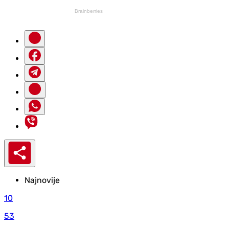
Najnovije
10
53