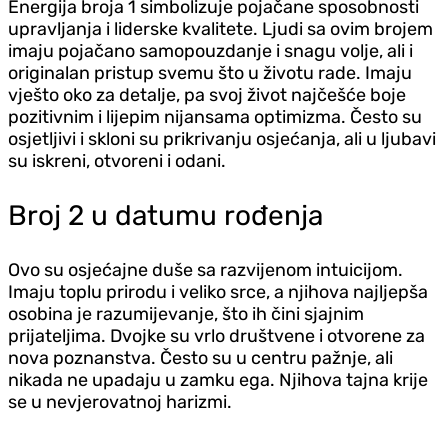
Energija broja 1 simbolizuje pojačane sposobnosti
upravljanja i liderske kvalitete. Ljudi sa ovim brojem
imaju pojačano samopouzdanje i snagu volje, ali i
originalan pristup svemu što u životu rade. Imaju
vješto oko za detalje, pa svoj život najčešće boje
pozitivnim i lijepim nijansama optimizma. Često su
osjetljivi i skloni su prikrivanju osjećanja, ali u ljubavi
su iskreni, otvoreni i odani.
Broj 2 u datumu rođenja
Ovo su osjećajne duše sa razvijenom intuicijom.
Imaju toplu prirodu i veliko srce, a njihova najljepša
osobina je razumijevanje, što ih čini sjajnim
prijateljima. Dvojke su vrlo društvene i otvorene za
nova poznanstva. Često su u centru pažnje, ali
nikada ne upadaju u zamku ega. Njihova tajna krije
se u nevjerovatnoj harizmi.