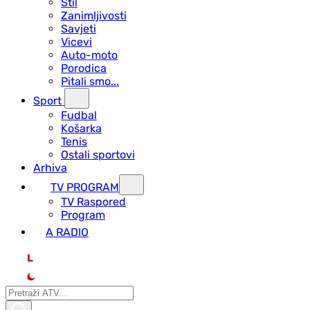
Stil
Zanimljivosti
Savjeti
Vicevi
Auto-moto
Porodica
Pitali smo...
Sport
Fudbal
Košarka
Tenis
Ostali sportovi
Arhiva
TV PROGRAM
ТV Raspored
Program
A RADIO
L