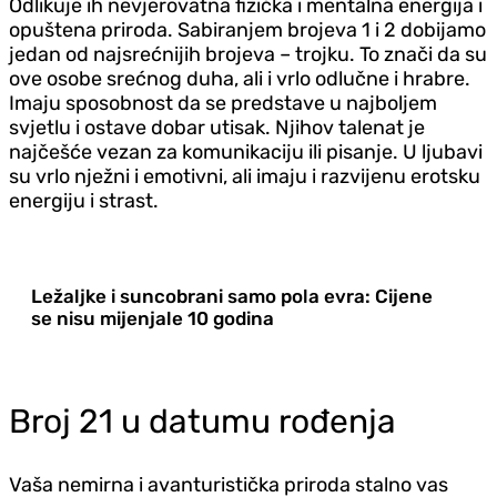
Odlikuje ih nevjerovatna fizička i mentalna energija i
opuštena priroda. Sabiranjem brojeva 1 i 2 dobijamo
jedan od najsrećnijih brojeva – trojku. To znači da su
ove osobe srećnog duha, ali i vrlo odlučne i hrabre.
Imaju sposobnost da se predstave u najboljem
svjetlu i ostave dobar utisak. Njihov talenat je
najčešće vezan za komunikaciju ili pisanje. U ljubavi
su vrlo nježni i emotivni, ali imaju i razvijenu erotsku
energiju i strast.
Ležaljke i suncobrani samo pola evra: Cijene
se nisu mijenjale 10 godina
Broj 21 u datumu rođenja
Vaša nemirna i avanturistička priroda stalno vas