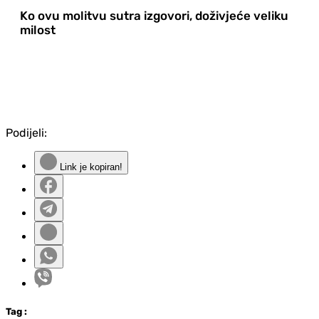
Ko ovu molitvu sutra izgovori, doživjeće veliku
milost
Podijeli:
Link je kopiran!
Tag
: