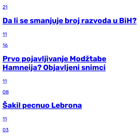
21
Da li se smanjuje broj razvoda u BiH?
11
16
Prvo pojavljivanje Modžtabe
Hamneija? Objavljeni snimci
11
08
Šakil pecnuo Lebrona
11
03