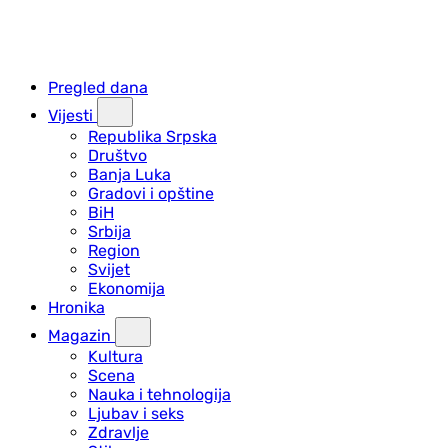
Pregled dana
Vijesti
Republika Srpska
Društvo
Banja Luka
Gradovi i opštine
BiH
Srbija
Region
Svijet
Ekonomija
Hronika
Magazin
Kultura
Scena
Nauka i tehnologija
Ljubav i seks
Zdravlje