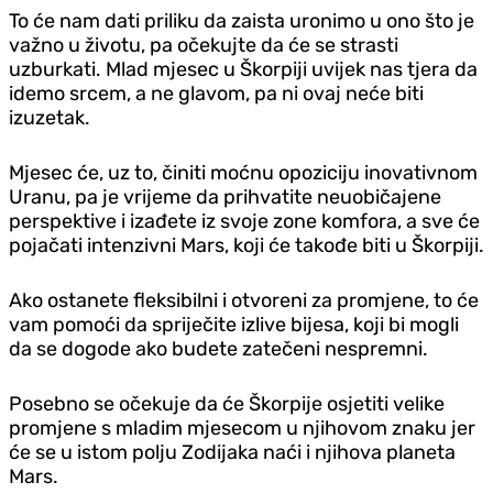
To će nam dati priliku da zaista uronimo u ono što je
važno u životu, pa očekujte da će se strasti
uzburkati. Mlad mjesec u Škorpiji uvijek nas tjera da
idemo srcem, a ne glavom, pa ni ovaj neće biti
izuzetak.
Mjesec će, uz to, činiti moćnu opoziciju inovativnom
Uranu, pa je vrijeme da prihvatite neuobičajene
perspektive i izađete iz svoje zone komfora, a sve će
pojačati intenzivni Mars, koji će takođe biti u Škorpiji.
Ako ostanete fleksibilni i otvoreni za promjene, to će
vam pomoći da spriječite izlive bijesa, koji bi mogli
da se dogode ako budete zatečeni nespremni.
Posebno se očekuje da će Škorpije osjetiti velike
promjene s mladim mjesecom u njihovom znaku jer
će se u istom polju Zodijaka naći i njihova planeta
Mars.