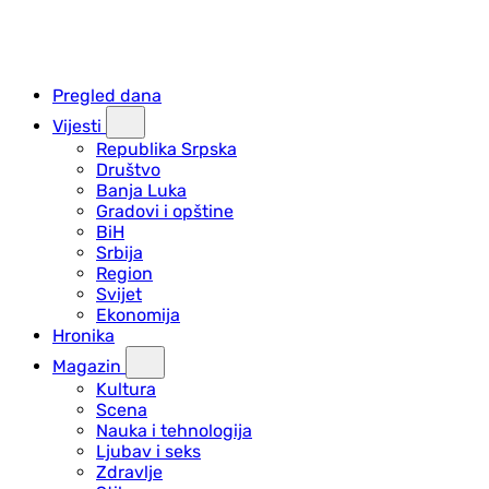
Pregled dana
Vijesti
Republika Srpska
Društvo
Banja Luka
Gradovi i opštine
BiH
Srbija
Region
Svijet
Ekonomija
Hronika
Magazin
Kultura
Scena
Nauka i tehnologija
Ljubav i seks
Zdravlje