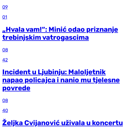
09
01
„Hvala vam!“: Minić odao priznanje
trebinjskim vatrogascima
08
42
Incident u Ljubinju: Maloljetnik
napao policajca i nanio mu tjelesne
povrede
08
40
Željka Cvijanović uživala u koncertu