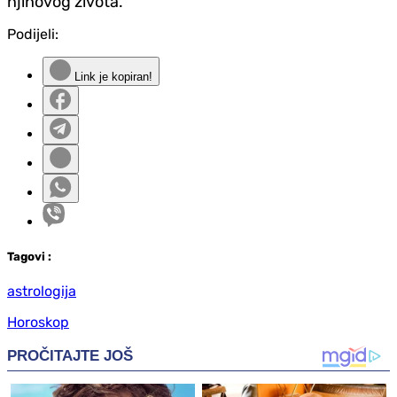
njihovog života.
Podijeli:
Link je kopiran!
Tag
ovi
:
astrologija
Horoskop