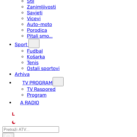
Stil
Zanimljivosti
Savjeti
Vicevi
Auto-moto
Porodica
Pitali smo...
Sport
Fudbal
Košarka
Tenis
Ostali sportovi
Arhiva
TV PROGRAM
ТV Raspored
Program
A RADIO
L