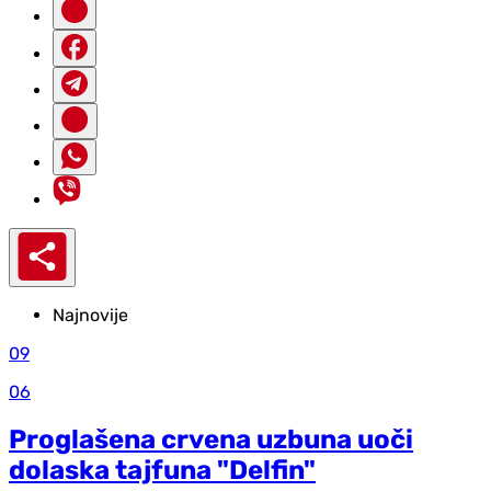
Najnovije
09
06
Proglašena crvena uzbuna uoči
dolaska tajfuna "Delfin"