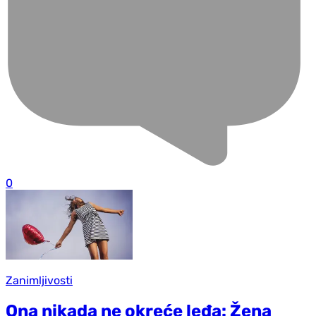
0
Zanimljivosti
Ona nikada ne okreće leđa: Žena