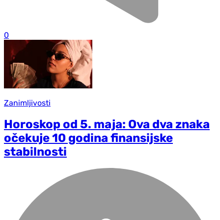
0
Zanimljivosti
Horoskop od 5. maja: Ova dva znaka
očekuje 10 godina finansijske
stabilnosti