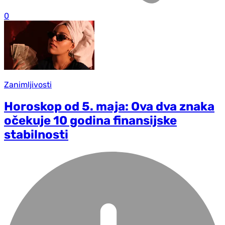
0
Zanimljivosti
Horoskop od 5. maja: Ova dva znaka
očekuje 10 godina finansijske
stabilnosti