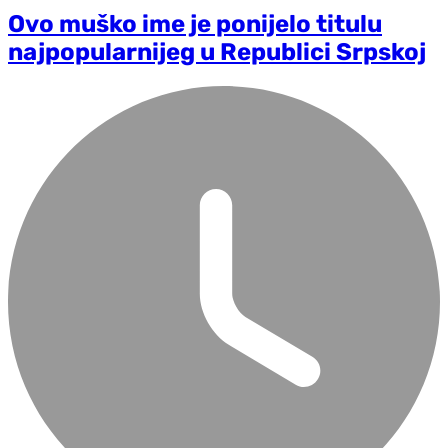
Ovo muško ime je ponijelo titulu
najpopularnijeg u Republici Srpskoj