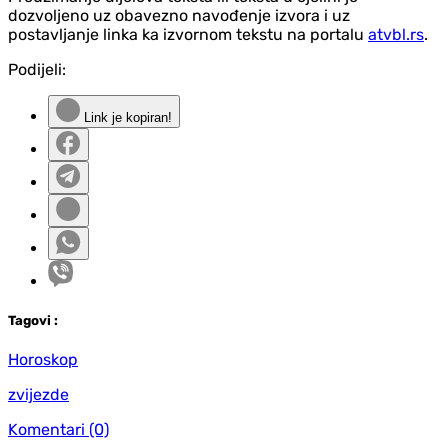
dozvoljeno uz obavezno navođenje izvora i uz
postavljanje linka ka izvornom tekstu na portalu
atvbl.rs
.
Podijeli:
Link je kopiran!
Tag
ovi
:
Horoskop
zvijezde
Komentari
(0)