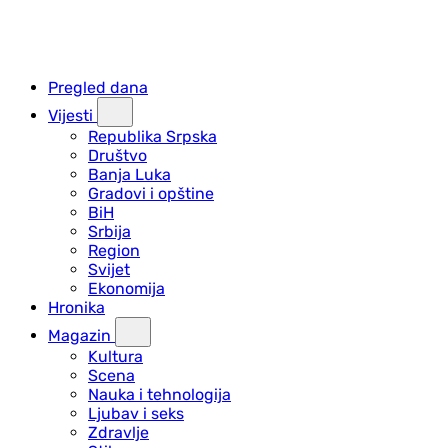
Pregled dana
Vijesti
Republika Srpska
Društvo
Banja Luka
Gradovi i opštine
BiH
Srbija
Region
Svijet
Ekonomija
Hronika
Magazin
Kultura
Scena
Nauka i tehnologija
Ljubav i seks
Zdravlje