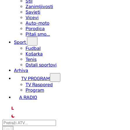
Stil
Zanimljivosti
Savjeti
Vicevi
Auto-moto
Porodica
Pitali smo...
Sport
Fudbal
Košarka
Tenis
Ostali sportovi
Arhiva
TV PROGRAM
ТV Raspored
Program
A RADIO
L