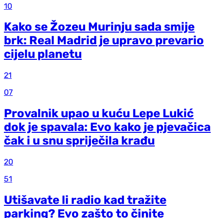
10
Kako se Žozeu Murinju sada smije
brk: Real Madrid je upravo prevario
cijelu planetu
21
07
Provalnik upao u kuću Lepe Lukić
dok je spavala: Evo kako je pjevačica
čak i u snu spriječila krađu
20
51
Utišavate li radio kad tražite
parking? Evo zašto to činite