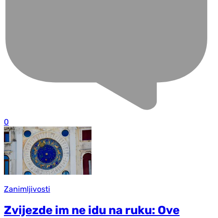
0
Zanimljivosti
Zvijezde im ne idu na ruku: Ove