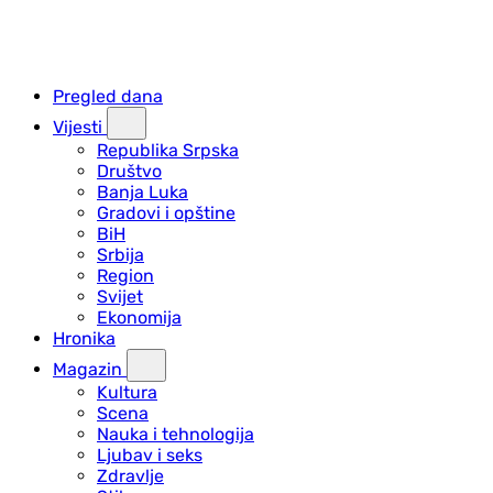
Pregled dana
Vijesti
Republika Srpska
Društvo
Banja Luka
Gradovi i opštine
BiH
Srbija
Region
Svijet
Ekonomija
Hronika
Magazin
Kultura
Scena
Nauka i tehnologija
Ljubav i seks
Zdravlje