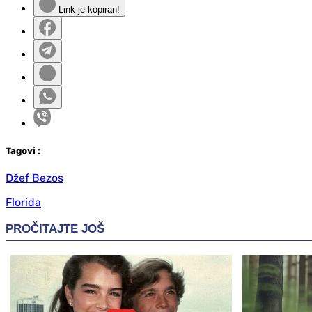
Link je kopiran!
Tag
ovi
:
Džef Bezos
Florida