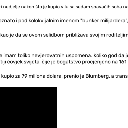
tri nedjelje nakon što je kupio vilu sa sedam spavaćih soba 
 poznato i pod kolokvijalnim imenom "bunker milijardera
 rekao je da se ovom selidbom približava svojim roditelj
dje imam toliko nevjerovatnih uspomena. Koliko god da j
ji čovjek svijeta, čije je bogatstvo procjenjeno na 161 
 kupio za 79 miliona dolara, prenio je Blumberg, a trans