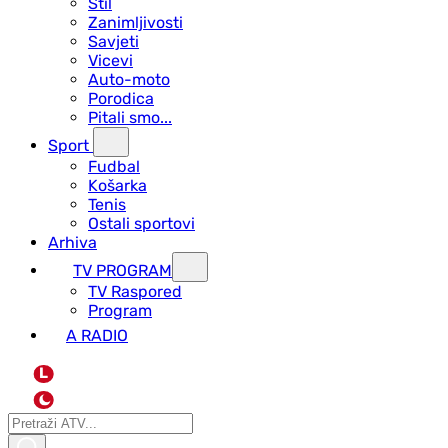
Stil
Zanimljivosti
Savjeti
Vicevi
Auto-moto
Porodica
Pitali smo...
Sport
Fudbal
Košarka
Tenis
Ostali sportovi
Arhiva
TV PROGRAM
ТV Raspored
Program
A RADIO
L