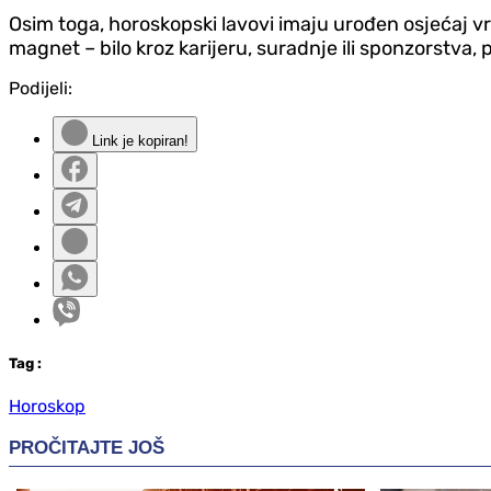
Osim toga, horoskopski lavovi imaju urođen osjećaj vrij
magnet – bilo kroz karijeru, suradnje ili sponzorstva,
Podijeli:
Link je kopiran!
Tag
:
Horoskop