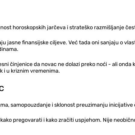
nost horoskopskih jarčeva i strateško razmišljanje čest
 jasne finansijske ciljeve. Već tada oni sanjaju o vlasti
odinama.
esni činjenice da novac ne dolazi preko noći - ali onda k
ak i u kriznim vremenima.
c
izma, samopouzdanje i sklonost preuzimanju inicijative
 kako pregovarati i kako zračiti uspjehom. Nije neobičn