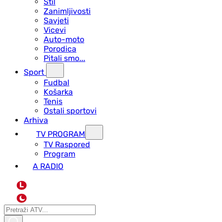
Stil
Zanimljivosti
Savjeti
Vicevi
Auto-moto
Porodica
Pitali smo...
Sport
Fudbal
Košarka
Tenis
Ostali sportovi
Arhiva
TV PROGRAM
ТV Raspored
Program
A RADIO
L