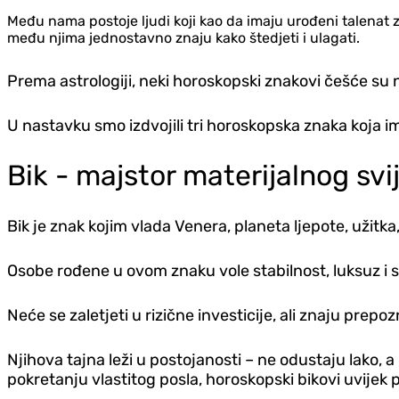
Među nama postoje ljudi koji kao da imaju urođeni talenat z
među njima jednostavno znaju kako šted‌jeti i ulagati.
Prema astrologiji, neki horoskopski znakovi češće su 
U nastavku smo izdvojili tri horoskopska znaka koja im
Bik - majstor materijalnog svi
Bik je znak kojim vlada Venera, planeta ljepote, užitka, 
Osobe rođene u ovom znaku vole stabilnost, luksuz i si
Neće se zaletjeti u rizične investicije, ali znaju prepoz
Njihova tajna leži u postojanosti – ne odustaju lako, a 
pokretanju vlastitog posla, horoskopski bikovi uvijek 