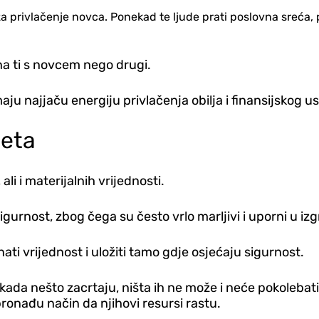
a privlačenje novca. Ponekad te ljude prati poslovna sreća, 
na ti s novcem nego drugi.
aju najjaču energiju privlačenja obilja i finansijskog u
jeta
ali i materijalnih vrijednosti.
gurnost, zbog čega su često vrlo marljivi i uporni u izg
nati vrijednost i uložiti tamo gd‌je osjećaju sigurnost.
kada nešto zacrtaju, ništa ih ne može i neće pokolebati. 
pronađu način da njihovi resursi rastu.