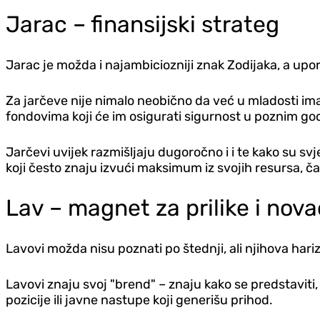
Jarac – finansijski strateg
Jarac je možda i najambiciozniji znak Zodijaka, a upor
Za jarčeve nije nimalo neobično da već u mladosti imaju
fondovima koji će im osigurati sigurnost u poznim g
Jarčevi uvijek razmišljaju dugoročno i i te kako su svj
koji često znaju izvući maksimum iz svojih resursa, č
Lav – magnet za prilike i nova
Lavovi možda nisu poznati po štednji, ali njihova har
Lavovi znaju svoj "brend" – znaju kako se predstaviti,
pozicije ili javne nastupe koji generišu prihod.