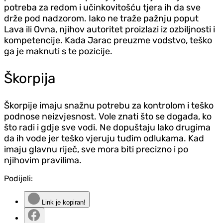
potreba za redom i učinkovitošću tjera ih da sve
drže pod nadzorom. Iako ne traže pažnju poput
Lava ili Ovna, njihov autoritet proizlazi iz ozbiljnosti i
kompetencije. Kada Jarac preuzme vodstvo, teško
ga je maknuti s te pozicije.
Škorpija
Škorpije imaju snažnu potrebu za kontrolom i teško
podnose neizvjesnost. Vole znati što se događa, ko
što radi i gd‌je sve vodi. Ne dopuštaju lako drugima
da ih vode jer teško vjeruju tuđim odlukama. Kad
imaju glavnu riječ, sve mora biti precizno i po
njihovim pravilima.
Podijeli:
Link je kopiran!