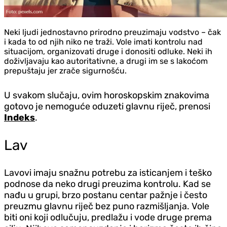
Neki ljudi jednostavno prirodno preuzimaju vodstvo – čak
i kada to od njih niko ne traži. Vole imati kontrolu nad
situacijom, organizovati druge i donositi odluke. Neki ih
doživljavaju kao autoritativne, a drugi im se s lakoćom
prepuštaju jer zrače sigurnošću.
U svakom slučaju, ovim horoskopskim znakovima
gotovo je nemoguće oduzeti glavnu riječ, prenosi
Indeks
.
Lav
Lavovi imaju snažnu potrebu za isticanjem i teško
podnose da neko drugi preuzima kontrolu. Kad se
nađu u grupi, brzo postanu centar pažnje i često
preuzmu glavnu riječ bez puno razmišljanja. Vole
biti oni koji odlučuju, predlažu i vode druge prema