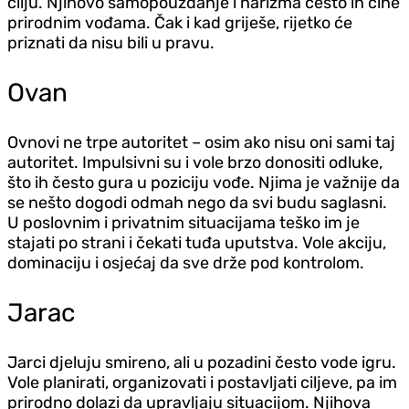
cilju. Njihovo samopouzdanje i harizma često ih čine
prirodnim vođama. Čak i kad griješe, rijetko će
priznati da nisu bili u pravu.
Ovan
Ovnovi ne trpe autoritet – osim ako nisu oni sami taj
autoritet. Impulsivni su i vole brzo donositi odluke,
što ih često gura u poziciju vođe. Njima je važnije da
se nešto dogodi odmah nego da svi budu saglasni.
U poslovnim i privatnim situacijama teško im je
stajati po strani i čekati tuđa uputstva. Vole akciju,
dominaciju i osjećaj da sve drže pod kontrolom.
Jarac
Jarci d‌jeluju smireno, ali u pozadini često vode igru.
Vole planirati, organizovati i postavljati ciljeve, pa im
prirodno dolazi da upravljaju situacijom. Njihova