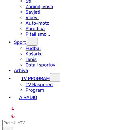
Stil
Zanimljivosti
Savjeti
Vicevi
Auto-moto
Porodica
Pitali smo...
Sport
Fudbal
Košarka
Tenis
Ostali sportovi
Arhiva
TV PROGRAM
ТV Raspored
Program
A RADIO
L