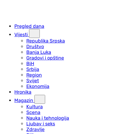
Pregled dana
Vijesti
Republika Srpska
Društvo
Banja Luka
Gradovi i opštine
BiH
Srbija
Region
Svijet
Ekonomija
Hronika
Magazin
Kultura
Scena
Nauka i tehnologija
Ljubav i seks
Zdravlje