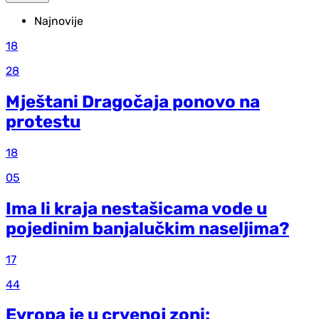
Najnovije
18
28
Mještani Dragočaja ponovo na
protestu
18
05
Ima li kraja nestašicama vode u
pojedinim banjalučkim naseljima?
17
44
Evropa je u crvenoj zoni: