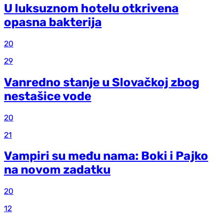
U luksuznom hotelu otkrivena
opasna bakterija
20
29
Vanredno stanje u Slovačkoj zbog
nestašice vode
20
21
Vampiri su među nama: Boki i Pajko
na novom zadatku
20
12