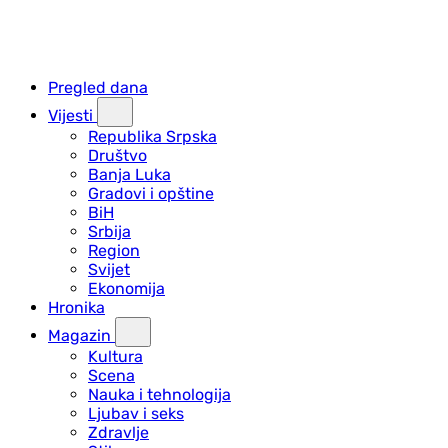
Pregled dana
Vijesti
Republika Srpska
Društvo
Banja Luka
Gradovi i opštine
BiH
Srbija
Region
Svijet
Ekonomija
Hronika
Magazin
Kultura
Scena
Nauka i tehnologija
Ljubav i seks
Zdravlje