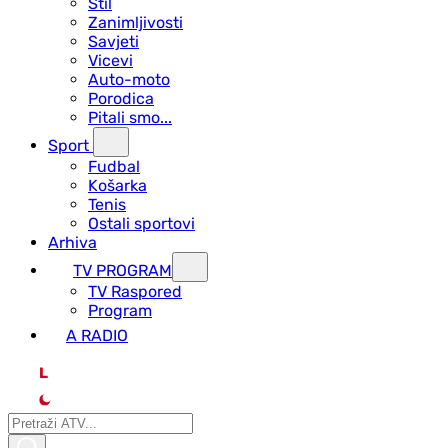
Stil
Zanimljivosti
Savjeti
Vicevi
Auto-moto
Porodica
Pitali smo...
Sport
Fudbal
Košarka
Tenis
Ostali sportovi
Arhiva
TV PROGRAM
ТV Raspored
Program
A RADIO
L