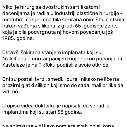
Nikol je hirurg sa dvostrukim sertifikatom i
decenijama je radila u industriji plastične hirurgije -
međutim, čak je i ona bila šokirana onim što je otkrila
nakon vađenja silikona iz grudi 65-godišnje žene,
koja je bila podvrgnuta njihovom povećanju još
1985. godine.
Ostavši šokirana stanjem implanata koji su
"kalcificirali" unutar pacijentkinje nakon pucanja, dr
Kasteleze je na TikToku podijelila svoje otkriće.
Oni su postali tvrdi, smeđi, i cure i nikako ne liče na
prozirni glatki silikon koji smo do sada imali prilike da
vidimo.
U opisu videa doktorka je napisala da se radi o
implantima koji su stari 35 godina.
Na snimku se vidi kako pomjera svaki od silikona