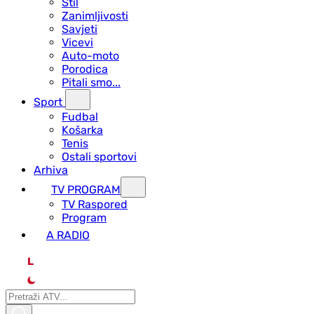
Stil
Zanimljivosti
Savjeti
Vicevi
Auto-moto
Porodica
Pitali smo...
Sport
Fudbal
Košarka
Tenis
Ostali sportovi
Arhiva
TV PROGRAM
ТV Raspored
Program
A RADIO
L