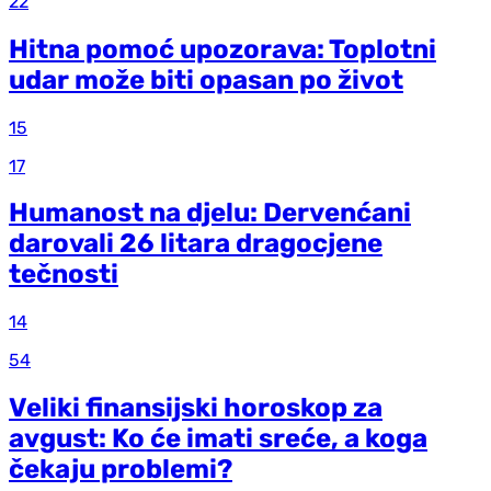
22
Hitna pomoć upozorava: Toplotni
udar može biti opasan po život
15
17
Humanost na djelu: Dervenćani
darovali 26 litara dragocjene
tečnosti
14
54
Veliki finansijski horoskop za
avgust: Ko će imati sreće, a koga
čekaju problemi?