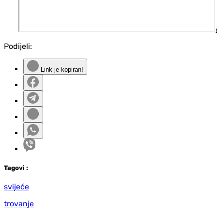
Podijeli:
Link je kopiran!
Tag
ovi
:
svijeće
trovanje