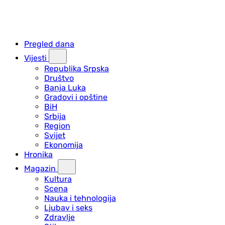
Pregled dana
Vijesti
Republika Srpska
Društvo
Banja Luka
Gradovi i opštine
BiH
Srbija
Region
Svijet
Ekonomija
Hronika
Magazin
Kultura
Scena
Nauka i tehnologija
Ljubav i seks
Zdravlje