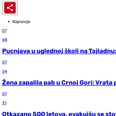
Najnovije
07
48
Pucnjava u uglednoj školi na Tajladnu
07
34
Žena zapalila pab u Crnoj Gori: Vrata
07
31
Otkazano 500 letova, evakuišu se stot