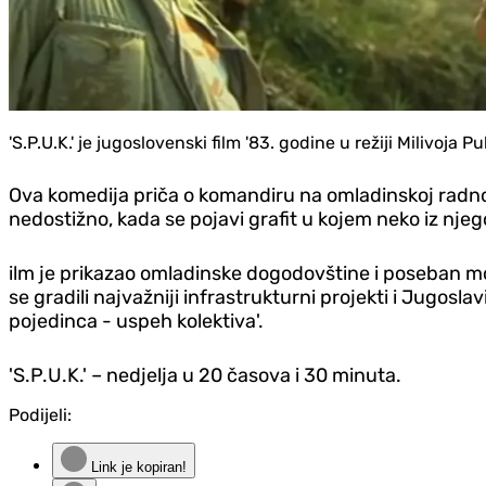
'S.P.U.K.' je jugoslovenski film '83. godine u režiji Milivoj
Ova komedija priča o komandiru na omladinskoj radnoj a
nedostižno, kada se pojavi grafit u kojem neko iz njegov
ilm je prikazao omladinske dogodovštine i poseban mo
se gradili najvažniji infrastrukturni projekti i Jugoslav
pojedinca - uspeh kolektiva'.
'S.P.U.K.' – nedjelja u 20 časova i 30 minuta.
Podijeli:
Link je kopiran!