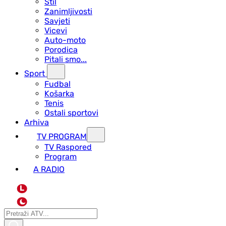
Stil
Zanimljivosti
Savjeti
Vicevi
Auto-moto
Porodica
Pitali smo...
Sport
Fudbal
Košarka
Tenis
Ostali sportovi
Arhiva
TV PROGRAM
ТV Raspored
Program
A RADIO
L