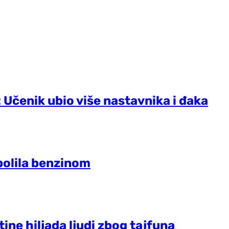
: Učenik ubio više nastavnika i đaka
 polila benzinom
ine hiljada ljudi zbog tajfuna