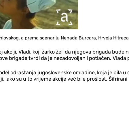
a Puhlovskog, a prema scenariju Nenada Burcara, Hrvoja Hitreca
kciji, Vladi, koji žarko želi da njegova brigada bude na
e brigade tvrdi da je nezadovoljan i potlačen. Vlada poči
del odrastanja jugoslovenske omladine, koja je bila u 
iji, iako su u to vrijeme akcije već bile prošlost. Šifrir