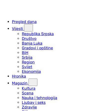
Pregled dana
Vijesti
Republika Srpska
Društvo
Banja Luka
Gradovi i opštine
BiH
Srbija
Region
Svijet
Ekonomija
Hronika
Magazin
Kultura
Scena
Nauka i tehnologija
Ljubav i seks
Zdravlje