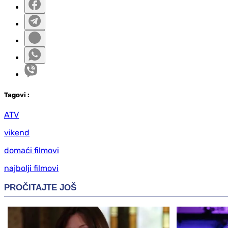
Tag
ovi
:
ATV
vikend
domaći filmovi
najbolji filmovi