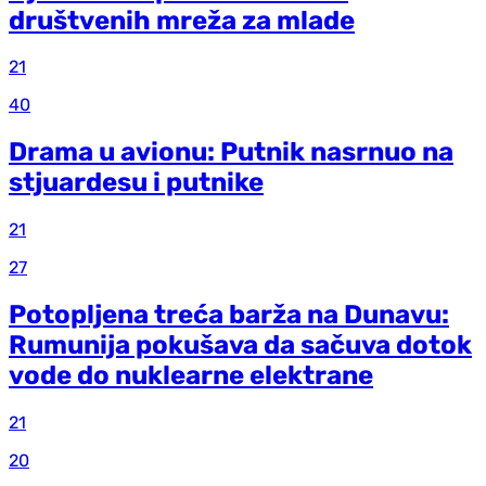
društvenih mreža za mlade
21
40
Drama u avionu: Putnik nasrnuo na
stjuardesu i putnike
21
27
Potopljena treća barža na Dunavu:
Rumunija pokušava da sačuva dotok
vode do nuklearne elektrane
21
20