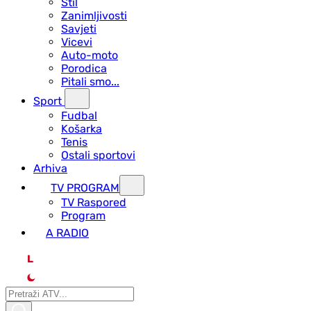
Stil
Zanimljivosti
Savjeti
Vicevi
Auto-moto
Porodica
Pitali smo...
Sport
Fudbal
Košarka
Tenis
Ostali sportovi
Arhiva
TV PROGRAM
ТV Raspored
Program
A RADIO
L