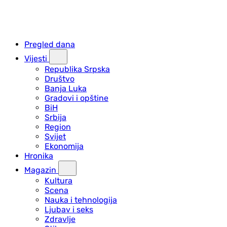
Pregled dana
Vijesti
Republika Srpska
Društvo
Banja Luka
Gradovi i opštine
BiH
Srbija
Region
Svijet
Ekonomija
Hronika
Magazin
Kultura
Scena
Nauka i tehnologija
Ljubav i seks
Zdravlje