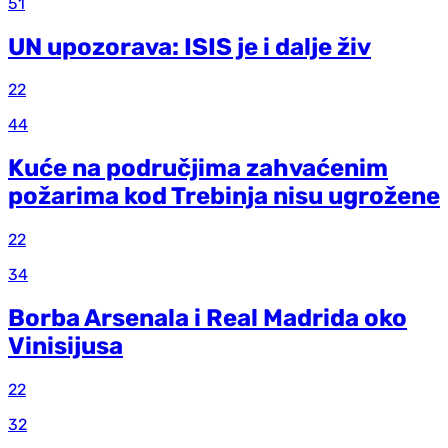
51
UN upozorava: ISIS je i dalje živ
22
44
Kuće na područjima zahvaćenim
požarima kod Trebinja nisu ugrožene
22
34
Borba Arsenala i Real Madrida oko
Vinisijusa
22
32