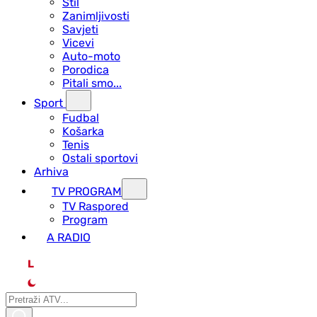
Stil
Zanimljivosti
Savjeti
Vicevi
Auto-moto
Porodica
Pitali smo...
Sport
Fudbal
Košarka
Tenis
Ostali sportovi
Arhiva
TV PROGRAM
ТV Raspored
Program
A RADIO
L