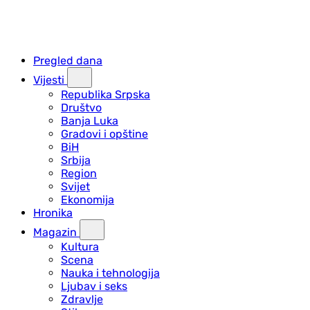
Pregled dana
Vijesti
Republika Srpska
Društvo
Banja Luka
Gradovi i opštine
BiH
Srbija
Region
Svijet
Ekonomija
Hronika
Magazin
Kultura
Scena
Nauka i tehnologija
Ljubav i seks
Zdravlje