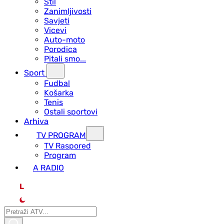
Stil
Zanimljivosti
Savjeti
Vicevi
Auto-moto
Porodica
Pitali smo...
Sport
Fudbal
Košarka
Tenis
Ostali sportovi
Arhiva
TV PROGRAM
ТV Raspored
Program
A RADIO
L