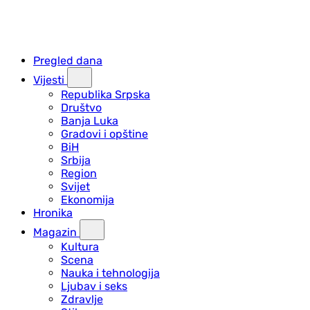
Pregled dana
Vijesti
Republika Srpska
Društvo
Banja Luka
Gradovi i opštine
BiH
Srbija
Region
Svijet
Ekonomija
Hronika
Magazin
Kultura
Scena
Nauka i tehnologija
Ljubav i seks
Zdravlje