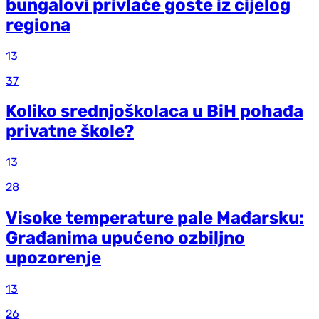
bungalovi privlače goste iz cijelog
regiona
13
37
Koliko srednjoškolaca u BiH pohađa
privatne škole?
13
28
Visoke temperature pale Mađarsku:
Građanima upućeno ozbiljno
upozorenje
13
26