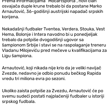
Prema informacijama "Mocartsporta", novi član
osvajača duple krune trebalo bi da postane Marko
Arnautović, 36-godišnji austrijski napadač srpskih
korijena.
Nekadašnji fudbaler Tventea, Verdera, Stouka, Vest
Hema, Bolonje i Intera navodno bi u ponedjeljak
trebalo da potpiše dvogodišnji ugovor sa
šampionom Srbije i stavi se na raspolaganje treneru
Vladanu Milojeviću pred mečeve u kvalifikacijama za
Ligu šampiona.
Arnautović, koji nikada nije krio da je veliki navijač
Zvezde, nedavno je odbio ponudu bečkog Rapida
vredu tri miliona evra po sezoni.
Ukoliko zaista potpiše za Zvezdu, Arnautović će po
svemu sudeći postati najplaćeniji fudbaler u istoriji
srpskog fudbala.