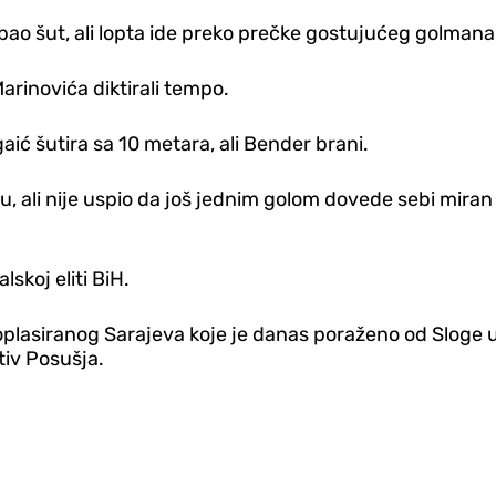
bao šut, ali lopta ide preko prečke gostujućeg golmana
rinovića diktirali tempo.
aić šutira sa 10 metara, ali Bender brani.
, ali nije uspio da još jednim golom dovede sebi miran kra
skoj eliti BiH.
oplasiranog Sarajeva koje je danas poraženo od Sloge 
tiv Posušja.