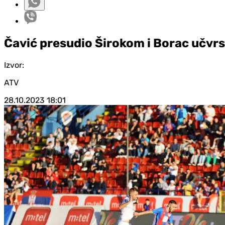
Čavić presudio Širokom i Borac učvrs
Izvor:
ATV
28.10.2023
18:01