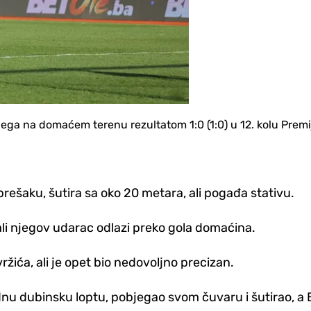
ega na domaćem terenu rezultatom 1:0 (1:0) u 12. kolu Premij
rešaku, šutira sa oko 20 metara, ali pogađa stativu.
 ali njegov udarac odlazi preko gola domaćina.
ržića, ali je opet bio nedovoljno precizan.
dnu dubinsku loptu, pobjegao svom čuvaru i šutirao, a Be