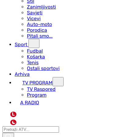
Stil
Zanimljivosti
Savjeti
Vicevi
Auto-moto
Porodica
Pitali smo...
Sport
Fudbal
Košarka
Tenis
Ostali sportovi
Arhiva
TV PROGRAM
ТV Raspored
Program
A RADIO
L