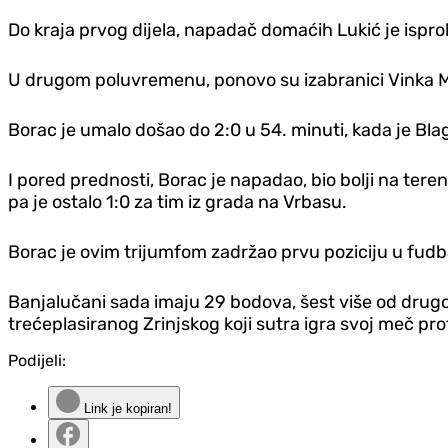
Do kraja prvog dijela, napadač domaćih Lukić je ispro
U drugom poluvremenu, ponovo su izabranici Vinka Ma
Borac je umalo došao do 2:0 u 54. minuti, kada je Blag
I pored prednosti, Borac je napadao, bio bolji na terenu
pa je ostalo 1:0 za tim iz grada na Vrbasu.
Borac je ovim trijumfom zadržao prvu poziciju u fudbal
Banjalučani sada imaju 29 bodova, šest više od drug
trećeplasiranog Zrinjskog koji sutra igra svoj meč pro
Podijeli:
Link je kopiran!