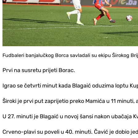
Fudbaleri banjalučkog Borca savladali su ekipu Širokog Brij
Prvi na susretu prijeti Borac.
Igrao se četvrti minut kada Blagaić oduzima loptu Kup
Široki je prvi put zaprijetio preko Mamića u 11 minuti,
U 27. minuti je Blagaić u novoj šansi nakon ubačaja Kv
Crveno-plavi su poveli u 40. minuti.
Čavić je dobio je