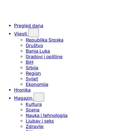
Pregled dana
Vijesti
Republika Srpska
Društvo
Banja Luka
Gradovi i opštine
BiH
Srbija
Region
Svijet
Ekonomija
Hronika
Magazin
Kultura
Scena
Nauka i tehnologija
Ljubav i seks
Zdravlje