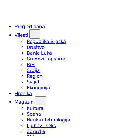
Pregled dana
Vijesti
Republika Srpska
Društvo
Banja Luka
Gradovi i opštine
BiH
Srbija
Region
Svijet
Ekonomija
Hronika
Magazin
Kultura
Scena
Nauka i tehnologija
Ljubav i seks
Zdravlje