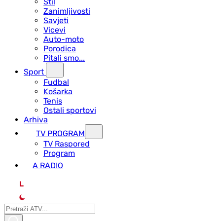
Stil
Zanimljivosti
Savjeti
Vicevi
Auto-moto
Porodica
Pitali smo...
Sport
Fudbal
Košarka
Tenis
Ostali sportovi
Arhiva
TV PROGRAM
ТV Raspored
Program
A RADIO
L