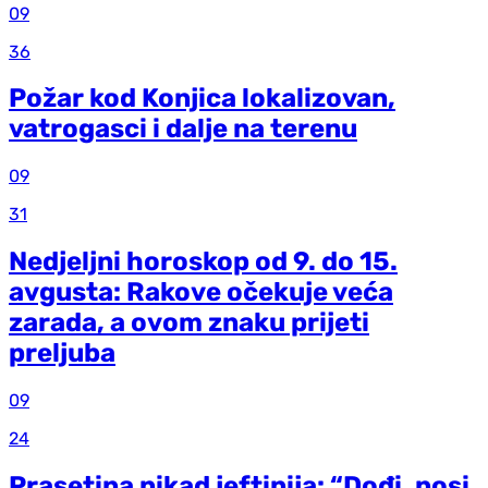
09
36
Požar kod Konjica lokalizovan,
vatrogasci i dalje na terenu
09
31
Nedjeljni horoskop od 9. do 15.
avgusta: Rakove očekuje veća
zarada, a ovom znaku prijeti
preljuba
09
24
Prasetina nikad jeftinija: “Dođi, nosi