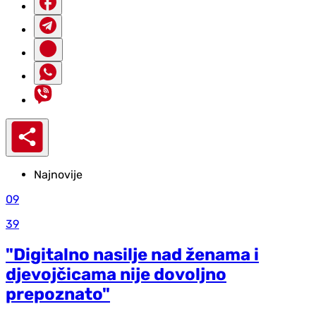
Najnovije
09
39
"Digitalno nasilje nad ženama i
djevojčicama nije dovoljno
prepoznato"