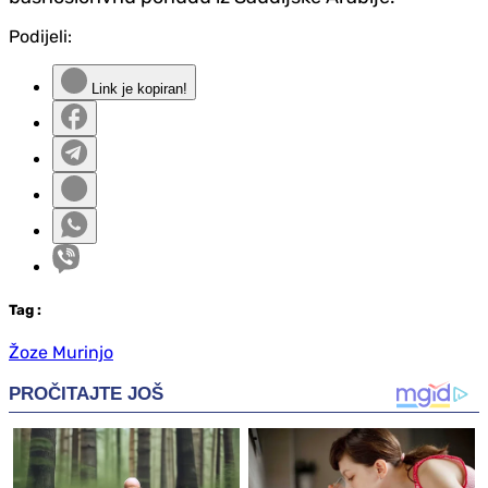
Podijeli:
Link je kopiran!
Tag
:
Žoze Murinjo