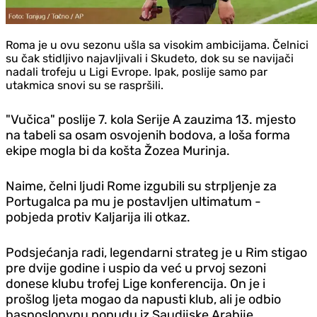
Roma je u ovu sezonu ušla sa visokim ambicijama. Čelnici
su čak stidljivo najavljivali i Skudeto, dok su se navijači
nadali trofeju u Ligi Evrope. Ipak, poslije samo par
utakmica snovi su se raspršili.
"Vučica" poslije 7. kola Serije A zauzima 13. mjesto
na tabeli sa osam osvojenih bodova, a loša forma
ekipe mogla bi da košta Žozea Murinja.
Naime, čelni ljudi Rome izgubili su strpljenje za
Portugalca pa mu je postavljen ultimatum -
pobjeda protiv Kaljarija ili otkaz.
Podsjećanja radi, legendarni strateg je u Rim stigao
pre dvije godine i uspio da već u prvoj sezoni
donese klubu trofej Lige konferencija. On je i
prošlog ljeta mogao da napusti klub, ali je odbio
basnoslonvnu ponudu iz Saudijske Arabije.