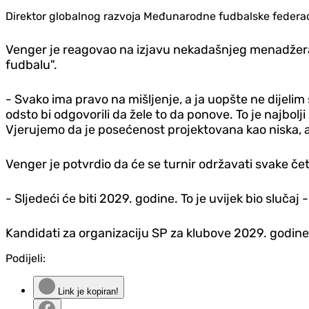
Direktor globalnog razvoja Međunarodne fudbalske federacij
Venger je reagovao na izjavu nekadašnjeg menadžera L
fudbalu".
- Svako ima pravo na mišljenje, a ja uopšte ne dijelim
odsto bi odgovorili da žele to da ponove. To je najbolj
Vjerujemo da je posećenost projektovana kao niska, a 
Venger je potvrdio da će se turnir održavati svake čet
- Sljedeći će biti 2029. godine. To je uvijek bio slučaj 
Kandidati za organizaciju SP za klubove 2029. godine s
Podijeli:
Link je kopiran!