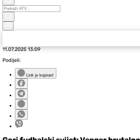
11.07.2025
13:09
Podijeli:
Link je kopiran!
Gori fudbalski svijet: Venger brutaln