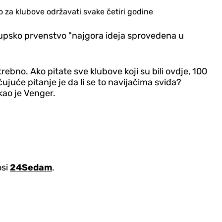
o za klubove održavati svake četiri godine
lupsko prvenstvo "najgora ideja sprovedena u
rebno. Ako pitate sve klubove koji su bili ovdje, 100
čujuće pitanje je da li se to navijačima sviđa?
kao je Venger.
osi
24Sedam
.