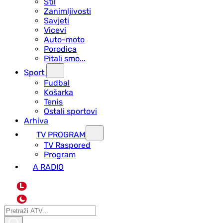
Stil
Zanimljivosti
Savjeti
Vicevi
Auto-moto
Porodica
Pitali smo...
Sport
Fudbal
Košarka
Tenis
Ostali sportovi
Arhiva
TV PROGRAM
ТV Raspored
Program
A RADIO
L