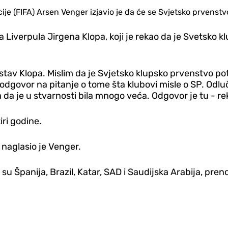
e (FIFA) Arsen Venger izjavio je da će se Svjetsko prvenstv
iverpula Jirgena Klopa, koji je rekao da je Svetsko k
 stav Klopa. Mislim da je Svjetsko klupsko prvenstvo pot
i odgovor na pitanje o tome šta klubovi misle o SP. Odlu
da je u stvarnosti bila mnogo veća. Odgovor je tu - re
iri godine.
- naglasio je Venger.
u Španija, Brazil, Katar, SAD i Saudijska Arabija, pren