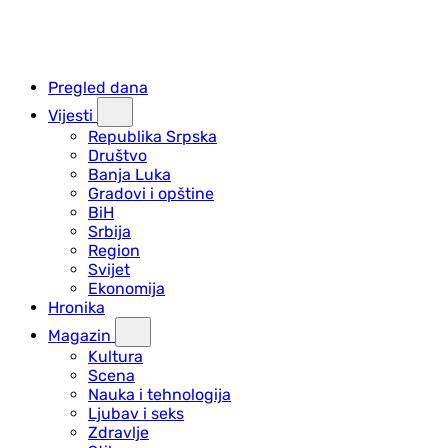
Pregled dana
Vijesti
Republika Srpska
Društvo
Banja Luka
Gradovi i opštine
BiH
Srbija
Region
Svijet
Ekonomija
Hronika
Magazin
Kultura
Scena
Nauka i tehnologija
Ljubav i seks
Zdravlje