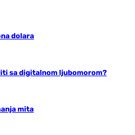
ona dolara
oriti sa digitalnom ljubomorom?
manja mita