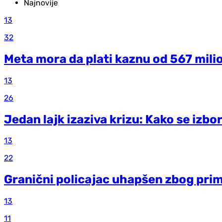
Najnovije
13
32
Meta mora da plati kaznu od 567 mili
13
26
Jedan lajk izaziva krizu: Kako se izb
13
22
Granični policajac uhapšen zbog pri
13
11