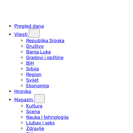
Pregled dana
Vijesti
Republika Srpska
Društvo
Banja Luka
Gradovi i opštine
BiH
Srbija
Region
Svijet
Ekonomija
Hronika
Magazin
Kultura
Scena
Nauka i tehnologija
Ljubav i seks
Zdravlje