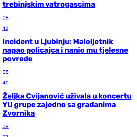
trebinjskim vatrogascima
08
42
Incident u Ljubinju: Maloljetnik
napao policajca i nanio mu tjelesne
povrede
08
40
Željka Cvijanović uživala u koncertu
YU grupe zajedno sa građanima
Zvornika
08