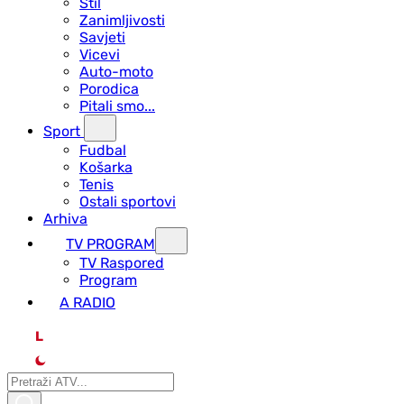
Stil
Zanimljivosti
Savjeti
Vicevi
Auto-moto
Porodica
Pitali smo...
Sport
Fudbal
Košarka
Tenis
Ostali sportovi
Arhiva
TV PROGRAM
ТV Raspored
Program
A RADIO
L