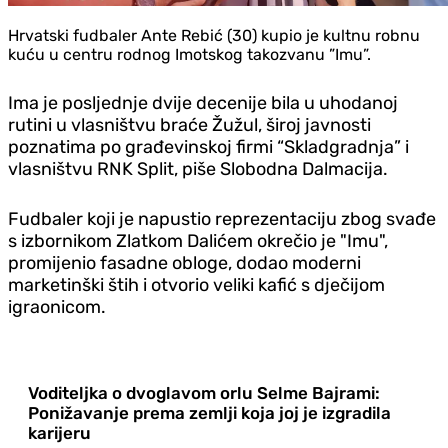
Hrvatski fudbaler Ante Rebić (30) kupio je kultnu robnu
kuću u centru rodnog Imotskog takozvanu ”Imu”.
Ima je posljednje dvije decenije bila u uhodanoj
rutini u vlasništvu braće Žužul, široj javnosti
poznatima po građevinskoj firmi “Skladgradnja” i
vlasništvu RNK Split, piše Slobodna Dalmacija.
Fudbaler koji je napustio reprezentaciju zbog svađe
s izbornikom Zlatkom Dalićem okrečio je "Imu",
promijenio fasadne obloge, dodao moderni
marketinški štih i otvorio veliki kafić s dječijom
igraonicom.
Voditeljka o dvoglavom orlu Selme Bajrami:
Ponižavanje prema zemlji koja joj je izgradila
karijeru