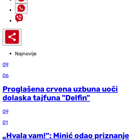
Najnovije
09
06
Proglašena crvena uzbuna uoči
dolaska tajfuna "Delfin"
09
01
„Hvala vam!“: Minić odao priznanje