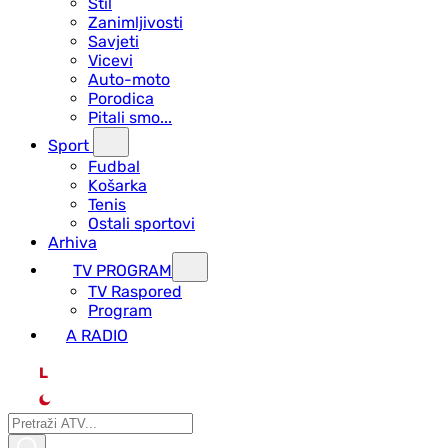
Stil
Zanimljivosti
Savjeti
Vicevi
Auto-moto
Porodica
Pitali smo...
Sport
Fudbal
Košarka
Tenis
Ostali sportovi
Arhiva
TV PROGRAM
ТV Raspored
Program
A RADIO
L