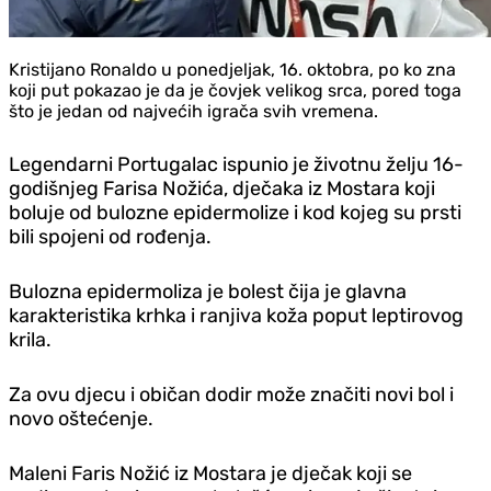
Kristijano Ronaldo u ponedjeljak, 16. oktobra, po ko zna
koji put pokazao je da je čovjek velikog srca, pored toga
što je jedan od najvećih igrača svih vremena.
Legendarni Portugalac ispunio je životnu želju 16-
godišnjeg Farisa Nožića, dječaka iz Mostara koji
boluje od bulozne epidermolize i kod kojeg su prsti
bili spojeni od rođenja.
Bulozna epidermoliza je bolest čija je glavna
karakteristika krhka i ranjiva koža poput leptirovog
krila.
Za ovu djecu i običan dodir može značiti novi bol i
novo oštećenje.
Maleni Faris Nožić iz Mostara je dječak koji se