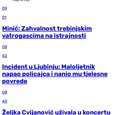
09
01
Minić: Zahvalnost trebinjskim
vatrogascima na istrajnosti
08
42
Incident u Ljubinju: Maloljetnik
napao policajca i nanio mu tjelesne
povrede
08
40
Željka Cvijanović uživala u koncertu