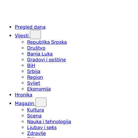
Pregled dana
Vijesti
Republika Srpska
Društvo
Banja Luka
Gradovi i opštine
BiH
Srbija
Region
Svijet
Ekonomija
Hronika
Magazin
Kultura
Scena
Nauka i tehnologija
Ljubav i seks
Zdravlje