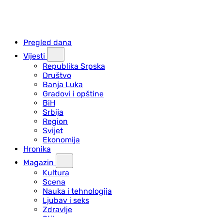
Pregled dana
Vijesti
Republika Srpska
Društvo
Banja Luka
Gradovi i opštine
BiH
Srbija
Region
Svijet
Ekonomija
Hronika
Magazin
Kultura
Scena
Nauka i tehnologija
Ljubav i seks
Zdravlje