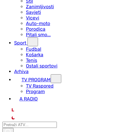
Stil
Zanimljivosti
Savjeti
Vicevi
Auto-moto
Porodica
Pitali smo...
Sport
Fudbal
Košarka
Tenis
Ostali sportovi
Arhiva
TV PROGRAM
ТV Raspored
Program
A RADIO
L