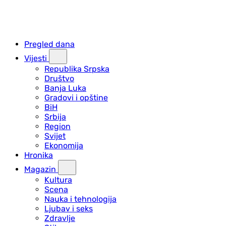
Pregled dana
Vijesti
Republika Srpska
Društvo
Banja Luka
Gradovi i opštine
BiH
Srbija
Region
Svijet
Ekonomija
Hronika
Magazin
Kultura
Scena
Nauka i tehnologija
Ljubav i seks
Zdravlje