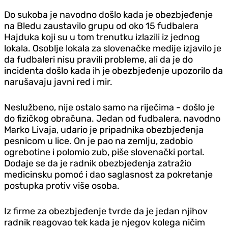
Do sukoba je navodno došlo kada je obezbjeđenje
na Bledu zaustavilo grupu od oko 15 fudbalera
Hajduka koji su u tom trenutku izlazili iz jednog
lokala. Osoblje lokala za slovenačke medije izjavilo je
da fudbaleri nisu pravili probleme, ali da je do
incidenta došlo kada ih je obezbjeđenje upozorilo da
narušavaju javni red i mir.
Neslužbeno, nije ostalo samo na riječima - došlo je
do fizičkog obračuna. Jedan od fudbalera, navodno
Marko Livaja, udario je pripadnika obezbjeđenja
pesnicom u lice. On je pao na zemlju, zadobio
ogrebotine i polomio zub, piše slovenački portal.
Dodaje se da je radnik obezbjeđenja zatražio
medicinsku pomoć i dao saglasnost za pokretanje
postupka protiv više osoba.
Iz firme za obezbjeđenje tvrde da je jedan njihov
radnik reagovao tek kada je njegov kolega ničim