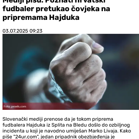
fudbaler pretukao čovjeka na
pripremama Hajduka
03.07.2025
09:23
Slovenački mediji prenose da je tokom priprema
fudbalera Hajduka iz Splita na Bledu došlo do ozbiljnog
incidenta u koji je navodno umiješan Marko Livaja. Kako
piše "24ur.com", jedan pripadnik obezbjeđenja je