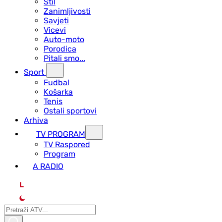
Stil
Zanimljivosti
Savjeti
Vicevi
Auto-moto
Porodica
Pitali smo...
Sport
Fudbal
Košarka
Tenis
Ostali sportovi
Arhiva
TV PROGRAM
ТV Raspored
Program
A RADIO
L