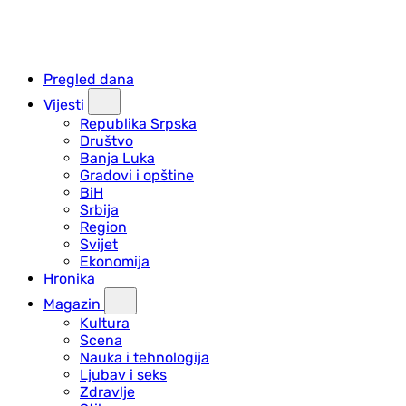
Pregled dana
Vijesti
Republika Srpska
Društvo
Banja Luka
Gradovi i opštine
BiH
Srbija
Region
Svijet
Ekonomija
Hronika
Magazin
Kultura
Scena
Nauka i tehnologija
Ljubav i seks
Zdravlje