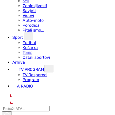
Stil
Zanimljivosti
Savjeti
Vicevi
Auto-moto
Porodica
Pitali smo...
Sport
Fudbal
Košarka
Tenis
Ostali sportovi
Arhiva
TV PROGRAM
ТV Raspored
Program
A RADIO
L