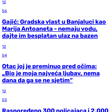
12
56
Gajić: Gradska vlast u Banjaluci kao
Marija Antoaneta - nemaju vodu,
dajte im besplatan ulaz na bazen
12
54
Otac joj je preminuo pred očima:
„Bio je moja najveća ljubav, nema
dana da ga se ne sjetim“
12
53
Raspoređeno 300 policajaca i 2.000