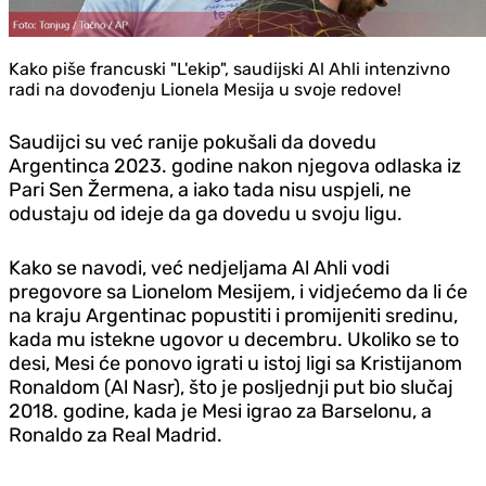
Kako piše francuski "L'ekip", saudijski Al Ahli intenzivno
radi na dovođenju Lionela Mesija u svoje redove!
Saudijci su već ranije pokušali da dovedu
Argentinca 2023. godine nakon njegova odlaska iz
Pari Sen Žermena, a iako tada nisu uspjeli, ne
odustaju od ideje da ga dovedu u svoju ligu.
Kako se navodi, već nedjeljama Al Ahli vodi
pregovore sa Lionelom Mesijem, i vidjećemo da li će
na kraju Argentinac popustiti i promijeniti sredinu,
kada mu istekne ugovor u decembru. Ukoliko se to
desi, Mesi će ponovo igrati u istoj ligi sa Kristijanom
Ronaldom (Al Nasr), što je posljednji put bio slučaj
2018. godine, kada je Mesi igrao za Barselonu, a
Ronaldo za Real Madrid.