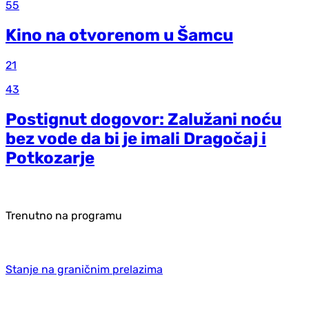
55
Kino na otvorenom u Šamcu
21
43
Postignut dogovor: Zalužani noću
bez vode da bi je imali Dragočaj i
Potkozarje
Trenutno na programu
Stanje na graničnim prelazima