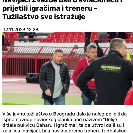
prijetili igračima i treneru -
Tužilaštvo sve istražuje
02.11.2023
12:28
Više javno tužilaštvo u Beogradu dalo je nalog policiji da
ispita navode novinskog članka pod nazivom “Delije
držale bukvicu Baharu i igračima”, te da utvrdi da li su i
koja lica-navijači, bila nasilna prema treneru fudbalskog