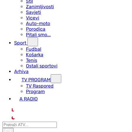
Stil
Zanimljivosti
Savjeti
Vicevi
Auto-moto
Porodica
Pitali smo...
Sport
Fudbal
Košarka
Tenis
Ostali sportovi
Arhiva
TV PROGRAM
ТV Raspored
Program
A RADIO
L