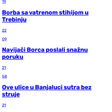
19
Borba sa vatrenom stihijom u
Trebinju
22
09
Navijači Borca poslali snažnu
poruku
21
58
Ove ulice u Banjaluci sutra bez
struje
21