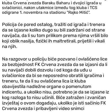
kluba Crvena zvezda Baraku Baharu i dvojici igrača u
svlačionici, nakon utakmice između tog kluba i TCS
odigrane 1. novembra na stadionu "Rajko Mitić".
Policija će pored ostalog, tražiti od igrača i trenera
da se izjasne koliko dugo su bili zadržani od strane
navijača, da li su tom prilikom prema njima vršili bilo
koji oblik nasilja, fizički ih maltretirali, prijetili i vikali
na njih.
Na razgovor u policiju biće pozvano i ovlašćeno lice
za bezbjednost FK Crvena zvezda da se izjasni da li
su navijači dobili dozvolu i od koga da uđu u
svlačionice da bi se neposredno obratili igračima i
treneru, te da li su ovlašćena lica iz kluba
obavijestila nadležne organe o pomenutom
indicentu, a ukoliko nisu, potrebno je da se izjasne iz
kog razloga to nisu učinili. Biće zatražen i zvaničan
izvještaj o ovom događaju, ukoliko je isti sačinio FK
Crvena zvezda i pribavljeni video snimci