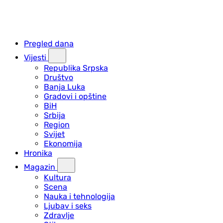
Pregled dana
Vijesti
Republika Srpska
Društvo
Banja Luka
Gradovi i opštine
BiH
Srbija
Region
Svijet
Ekonomija
Hronika
Magazin
Kultura
Scena
Nauka i tehnologija
Ljubav i seks
Zdravlje