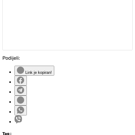
Podijeli:
Link je kopiran!
Tag
: