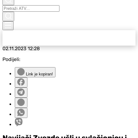
02.11.2023
12:28
Podijeli:
Link je kopiran!
Navijači Zvezde ušli u svlačionicu i