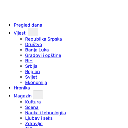
Pregled dana
Vijesti
Republika Srpska
Društvo
Banja Luka
Gradovi i opštine
BiH
Srbija
Region
Svijet
Ekonomija
Hronika
Magazin
Kultura
Scena
Nauka i tehnologija
Ljubav i seks
Zdravlje