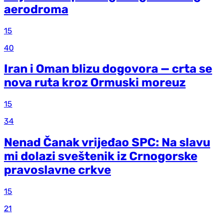
aerodroma
15
40
Iran i Oman blizu dogovora — crta se
nova ruta kroz Ormuski moreuz
15
34
Nenad Čanak vrijeđao SPC: Na slavu
mi dolazi sveštenik iz Crnogorske
pravoslavne crkve
15
21