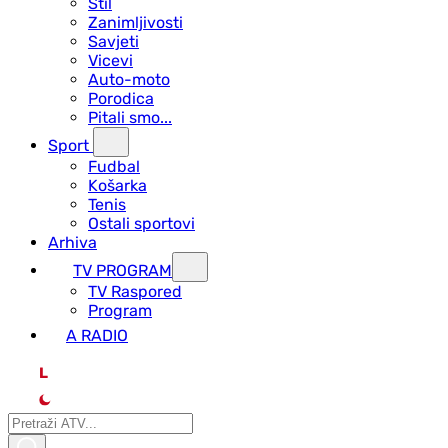
Stil
Zanimljivosti
Savjeti
Vicevi
Auto-moto
Porodica
Pitali smo...
Sport
Fudbal
Košarka
Tenis
Ostali sportovi
Arhiva
TV PROGRAM
ТV Raspored
Program
A RADIO
L