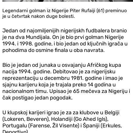
Legendarni golman iz Nigerije Piter Rufaiji (61) preminuo
je u četvrtak nakon duge bolesti.
Jedan od najomiljenijih nigerijskh fudbalera branio
je na dva Mundijala. On je bio prvi golman Nigerije
1994. i 1998. godine, i bio jedan od ključnih igrača u
pohodima do osmine finala u oba navrata.
Bio je jedan od junaka u osvajanju Afričkog kupa
nacija 1994. godine. Debitovao je za nigerijsku
reprezentaciju u decembru 1981. godine i imao je
sjajnu karijeru koja je trajala preko 14 godina u
nacionalnom timu. Upisao je 65 mečeva za Nigeriju i
čak postigao jedan pogodak.
U klupskoj karijeri igrao je za za klubove u Belgiji
(Lokeren, Beveren), Holandiji (Go Ahed Igls),
Portugalu (Farense, Žil Visente) i Španiji (Erkules,
Deportivo).